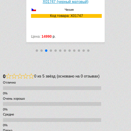
X01747 (черный матовый)
Chrom
Чехия
612
Код товара: X01747
К
Цена:
14990
р.
Цена:
20993
0
0 из 5 звёзд (основано на 0 отзывах)
Отлично
Очень хорошо
Средне
Плохо