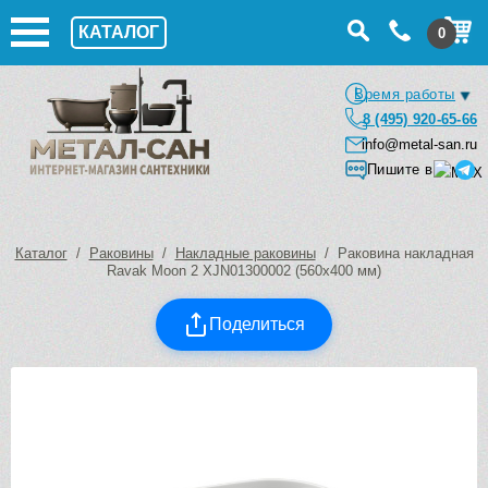
КАТАЛОГ
0
Время работы
8 (495) 920-65-66
info@metal-san.ru
Пишите в
Каталог
/
Раковины
/
Накладные раковины
/ Раковина накладная
Ravak Moon 2 XJN01300002 (560х400 мм)
Поделиться