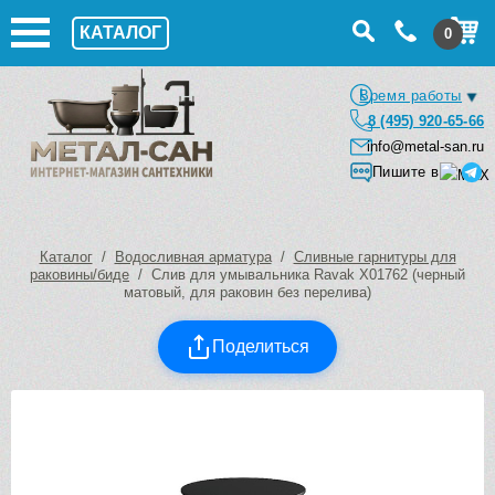
КАТАЛОГ
0
Время работы
8 (495) 920-65-66
info@metal-san.ru
Пишите в
Каталог
/
Водосливная арматура
/
Сливные гарнитуры для
раковины/биде
/ Слив для умывальника Ravak X01762 (черный
матовый, для раковин без перелива)
Поделиться