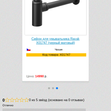
и сифонов
Сифон для умывальника Ravak
Чистящее
 g) X01105
X01747 (черный матовый)
Chr
Чехия
105
Код товара: X01747
К
Цена:
14990
р.
Цена:
1290
р
0
0 из 5 звёзд (основано на 0 отзывах)
Отлично