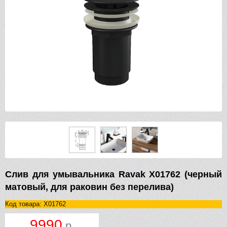
Слив для умывальника Ravak X01762 (черный
матовый, для раковин без перелива)
Код товара: X01762
9990
р.