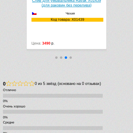
мывальника Ravak X01439
Чистящее средство Ravak Cleaner
аковин без перелива)
Chrome (500 ml) X01106
Чехия
Чехия
од товара: X01439
Код товара: X01106
.
Цена:
1290
р.
0
0 из 5 звёзд (основано на 0 отзывах)
Отлично
Очень хорошо
Средне