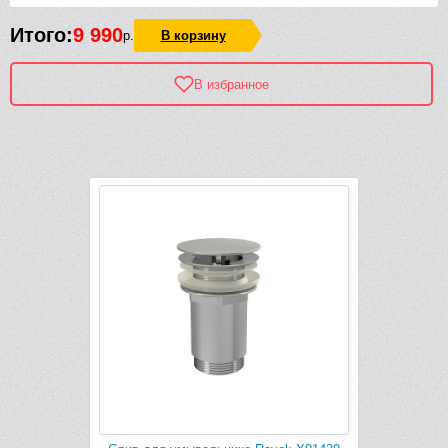
Итого:
9 990
р.
В корзину
В избранное
Рек