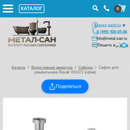
КАТАЛОГ
0
Время работы
8 (495) 920-65-66
info@metal-san.ru
Пишите в
Каталог
/
Водосливная арматура
/
Сифоны
/ Сифон для
умывальника Ravak X01371 (хром)
Поделиться