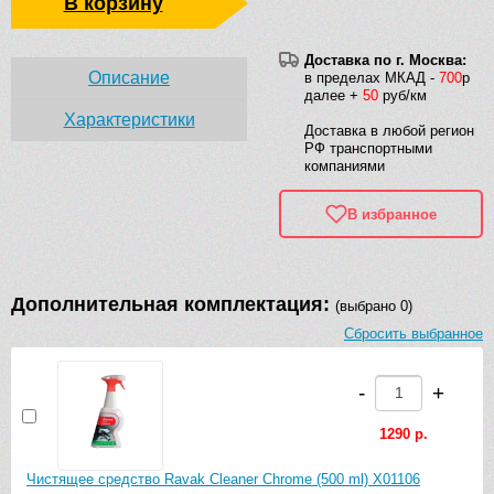
В корзину
Доставка по г. Москва:
Описание
в пределах МКАД -
700
р
далее +
50
руб/км
Характеристики
Доставка в любой регион
РФ транспортными
компаниями
В избранное
Дополнительная комплектация:
(выбрано 0)
Сбросить выбранное
-
+
1290 р.
Чистящее средство Ravak Cleaner Chrome (500 ml) X01106