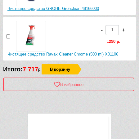
Чистящее средство GROHE Grohclean 48166000
-
+
1290 р.
Чистящее средство Ravak Cleaner Chrome (500 ml) X01106
Итого:
7 717
р.
В корзину
В избранное
Рек