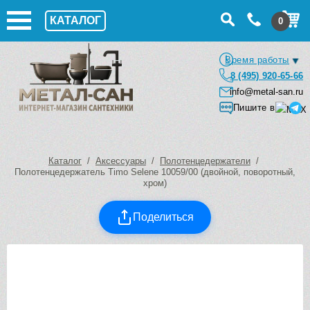
КАТАЛОГ
0
Время работы
8 (495) 920-65-66
info@metal-san.ru
Пишите в
Каталог
/
Аксессуары
/
Полотенцедержатели
/
Полотенцедержатель Timo Selene 10059/00 (двойной, поворотный,
хром)
Поделиться