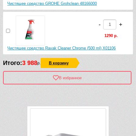
Чистящее средство GROHE Grohclean 48166000
-
+
1290 р.
Чистящее средство Ravak Cleaner Chrome (500 ml) X01106
Итого:
3 988
р.
В корзину
В избранное
Рек