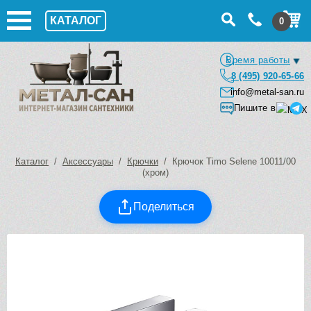
КАТАЛОГ
0
Время работы
8 (495) 920-65-66
info@metal-san.ru
Пишите в
Каталог
/
Аксессуары
/
Крючки
/ Крючок Timo Selene 10011/00
(хром)
Поделиться