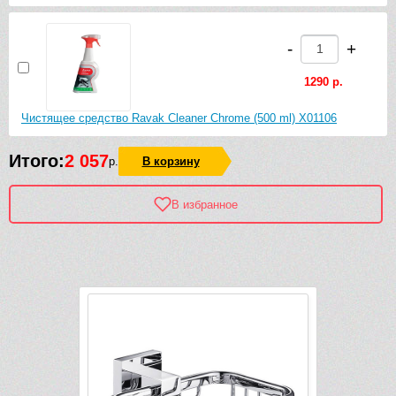
-
+
1290 р.
Чистящее средство Ravak Cleaner Chrome (500 ml) X01106
Итого:
2 057
р.
В корзину
В избранное
Рек