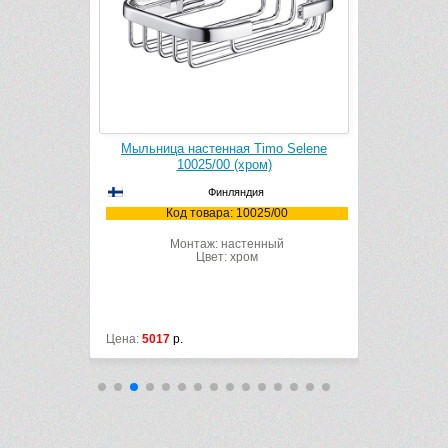
mo Selene
Мыльница настенная Timo Selene
Стакан 
)
10025/00 (хром)
Финляндия
/00
Код товара: 10025/00
К
ный
Монтаж: настенный
М
Цвет: хром
Цена:
5017
р.
Цена:
3343
р