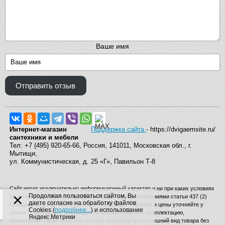
Ваше имя
Отправить отзыв
Интернет-магазин
Поддержка сайта
- https://dvigaemsite.ru/
сантехники и мебели
Тел: +7 (495) 920-65-66, Россия, 141011, Московская обл., г.
Мытищи,
ул. Коммунистическая, д. 25 «Г», Павильон Т-8
Сайт носит исключительно информационный характер и ни при каких условиях
×
Продолжая пользоваться сайтом, Вы
не является публичной офертой, определяемой положениями статьи 437 (2)
даете согласие на обработку файлов
Гражданского кодекса Российской Федерации. Наличие и цены уточняйте у
Cookies (
подробнее...
) и использование
наших операторов. Производитель вправе изменять комплектацию,
Яндекс.Метрики
технические характеристики, страну производства и внешний вид товара без