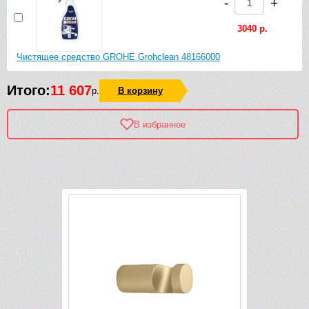
-
+
3040 р.
Чистящее средство GROHE Grohclean 48166000
Итого:
11 607
р.
В корзину
В избранное
Рек