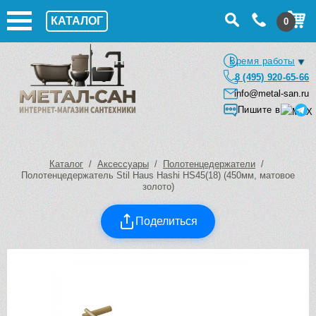
КАТАЛОГ
0
Время работы
8 (495) 920-65-66
info@metal-san.ru
Пишите в
Каталог
/
Аксессуары
/
Полотенцедержатели
/
Полотенцедержатель Stil Haus Hashi HS45(18) (450мм, матовое
золото)
Поделиться