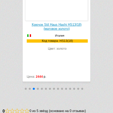
астольный
Крючок Stil Haus Hashi HS13(18)
Полотенцед
8) (матовое
(матовое золото)
HS06(18)
Италия
Код товара: HS13(18)
Ко
P(18)
Цвет: золото
М
ный
Цена:
2444
р.
Цена:
11485
0
0 из 5 звёзд (основано на 0 отзывах)