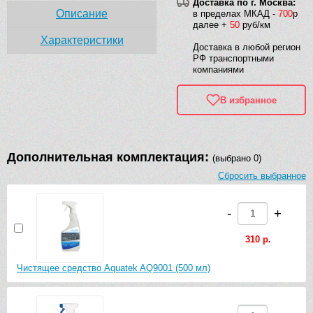
Доставка по г. Москва:
Описание
в пределах МКАД -
700
р
далее +
50
руб/км
Характеристики
Доставка в любой регион
РФ транспортными
компаниями
В избранное
Дополнительная комплектация:
(выбрано 0)
Сбросить выбранное
-
+
310 р.
Чистящее средство Aquatek AQ9001 (500 мл)