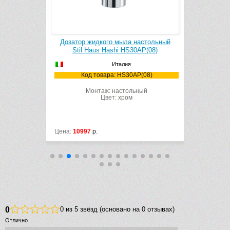
aus Hashi
Дозатор жидкого мыла настольный
Крючок Stil
Stil Haus Hashi HS30AP(08)
Италия
Ко
08)
Код товара: HS30AP(08)
Монтаж: настольный
Цвет: хром
Цена:
10997
р.
Цена:
2444
р
0
0 из 5 звёзд (основано на 0 отзывах)
Отлично