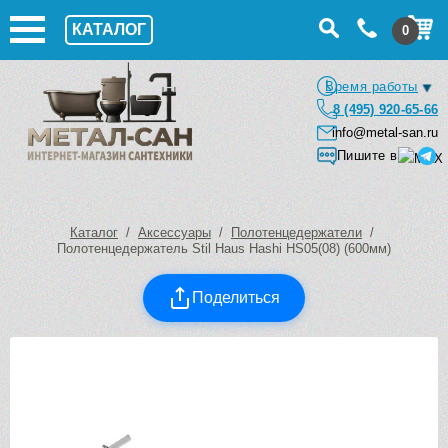
КАТАЛОГ
0
Время работы
8 (495) 920-65-66
info@metal-san.ru
Пишите в
Каталог
/
Аксессуары
/
Полотенцедержатели
/
Полотенцедержатель Stil Haus Hashi HS05(08) (600мм)
Поделиться