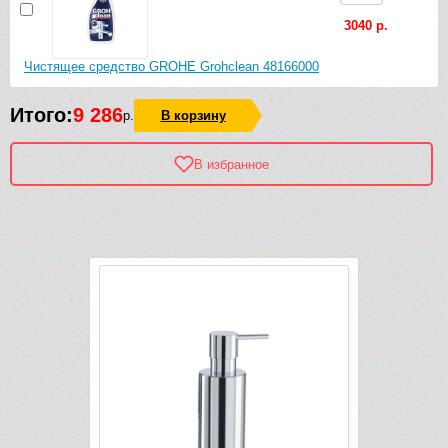
3040 р.
Чистящее средство GROHE Grohclean 48166000
Итого:
9 286
р.
В корзину
В избранное
Рек