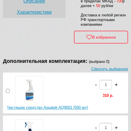
Описание
в пределах МКАД -
700
р
далее +
50
руб/км
Характеристики
Доставка в любой регион
РФ транспортными
компаниями
В избранное
Дополнительная комплектация:
(выбрано 0)
Сбросить выбранное
-
+
310 р.
Чистящее средство Aquatek AQ9001 (500 мл)
-
+