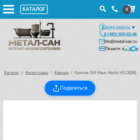
КАТАЛОГ
0
Время работы
8 (495) 920-65-66
info@metal-san.ru
Пишите в
Каталог
/
Аксессуары
/
Крючки
/ Крючок Stil Haus Hashi HS13(08)
Поделиться