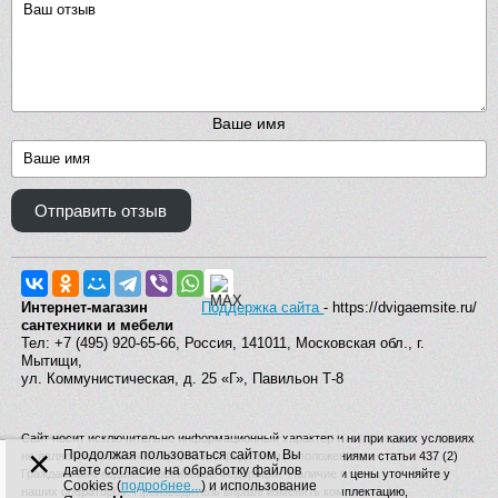
Ваше имя
Отправить отзыв
Интернет-магазин
Поддержка сайта
- https://dvigaemsite.ru/
сантехники и мебели
Тел: +7 (495) 920-65-66, Россия, 141011, Московская обл., г.
Мытищи,
ул. Коммунистическая, д. 25 «Г», Павильон Т-8
Сайт носит исключительно информационный характер и ни при каких условиях
×
Продолжая пользоваться сайтом, Вы
не является публичной офертой, определяемой положениями статьи 437 (2)
даете согласие на обработку файлов
Гражданского кодекса Российской Федерации. Наличие и цены уточняйте у
Cookies (
подробнее...
) и использование
наших операторов. Производитель вправе изменять комплектацию,