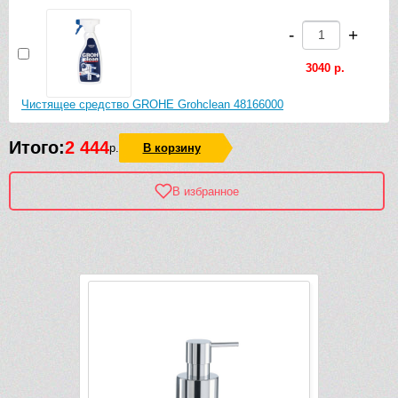
-
+
3040 р.
Чистящее средство GROHE Grohclean 48166000
Итого:
2 444
р.
В корзину
В избранное
Рек