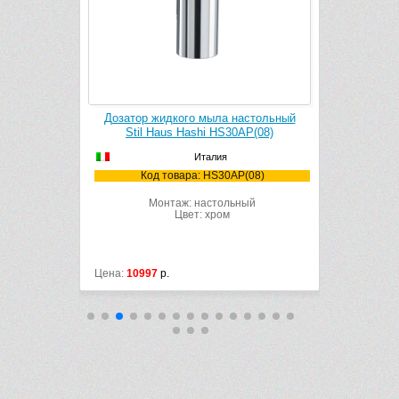
тенный Stil
Дозатор жидкого мыла настольный
Мыльница 
(08)
Stil Haus Hashi HS30AP(08)
Италия
(08)
Код товара: HS30AP(08)
Ко
ный
Монтаж: настольный
М
Цвет: хром
Цена:
10997
р.
Цена:
11485