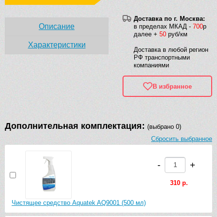
Доставка по г. Москва:
Описание
в пределах МКАД -
700
р
далее +
50
руб/км
Характеристики
Доставка в любой регион
РФ транспортными
компаниями
В избранное
Дополнительная комплектация:
(выбрано 0)
Сбросить выбранное
-
+
310 р.
Чистящее средство Aquatek AQ9001 (500 мл)