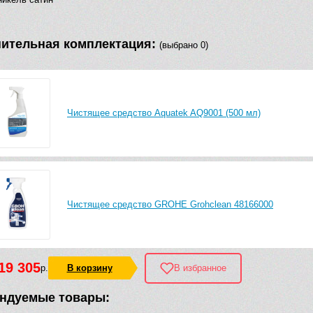
ительная комплектация:
(выбрано 0)
Чистящее средство Aquatek AQ9001 (500 мл)
Чистящее средство GROHE Grohclean 48166000
19 305
р.
В корзину
В избранное
ндуемые товары: