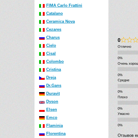
FIMA Carlo Frattini
Catalano
Ceramica Nova
Cezares
Charus
0
Cielo
Отлично
Cisal
Colombo
Очень хоро
Cristina
Dreja
Средне
Dr.Gans
Duravit
Плохо
Dyson
Elsen
Ужасно
Emco
Flaminia
Florentina
Отзывов е