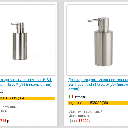
Дозатор жидкого мыла настольный
Мыльница настенная S
Stil Haus Hashi HS30AP(36) (никель
HS09M(36) (никель са
сатин)
Италия
Италия
Код товара: HS09M(36)
Код товара: HS30AP(36)
Монтаж: настенный
Цвет: никель
Монтаж: настольный
Цвет: никель
Цена:
16494
р.
Цена:
15273
р.