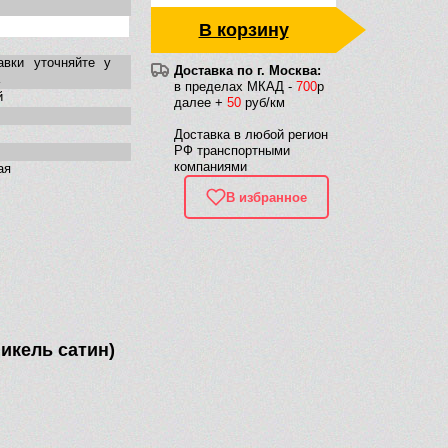
В корзину
авки уточняйте у
Доставка по г. Москва:
в пределах МКАД -
700
р
й
далее +
50
руб/км
Доставка в любой регион
РФ транспортными
компаниями
ая
В избранное
никель сатин)