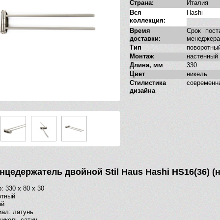
Страна:
Италия
Вся
Hashi
коллекция:
Время
Срок пост
доставки:
менеджера
Тип
поворотны
Монтаж
настенный
Длина, мм
330
Цвет
никель
Стилистика
современн
дизайна
нцедержатель двойной Stil Haus Hashi HS16(36) (
: 330 х 80 х 30
отный
ой
ал: латунь
никель сатин