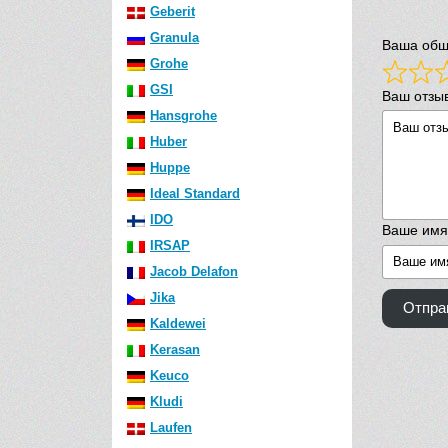
Geberit
Granula
Ваша общ
Grohe
GSI
Ваш отзы
Hansgrohe
Huber
Huppe
Ideal Standard
IDO
Ваше имя
IRSAP
Jacob Delafon
Jika
Отпра
Kaldewei
Kerasan
Keuco
Kludi
Laufen