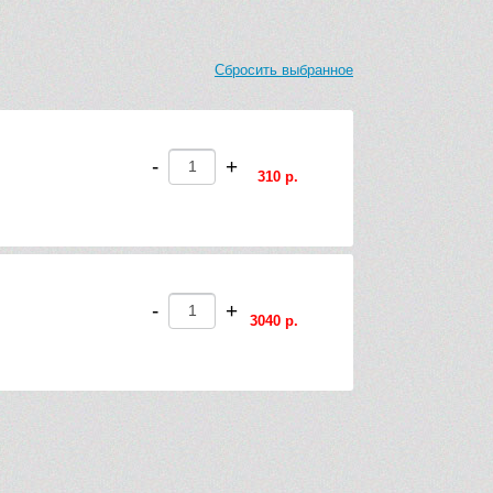
Сбросить выбранное
-
+
310 р.
-
+
3040 р.