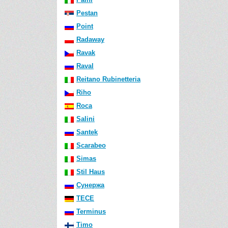
Pestan
Point
Radaway
Ravak
Raval
Reitano Rubinetteria
Riho
Roca
Salini
Santek
Scarabeo
Simas
Stil Haus
Сунержа
TECE
Terminus
Timo