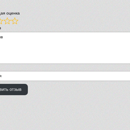
ая оценка
в
вить отзыв