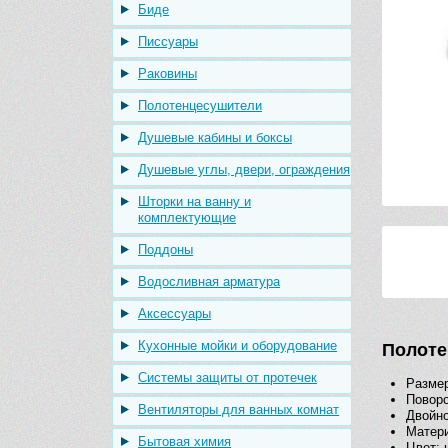
Биде
Писсуары
Раковины
Полотенцесушители
Душевые кабины и боксы
Душевые углы, двери, ограждения
Шторки на ванну и
комплектующие
Поддоны
Водосливная арматура
Аксессуары
Кухонные мойки и оборудование
Полоте
Системы защиты от протечек
Размер
Повор
Вентиляторы для ванных комнат
Двойн
Матери
Бытовая химия
Цвет: 