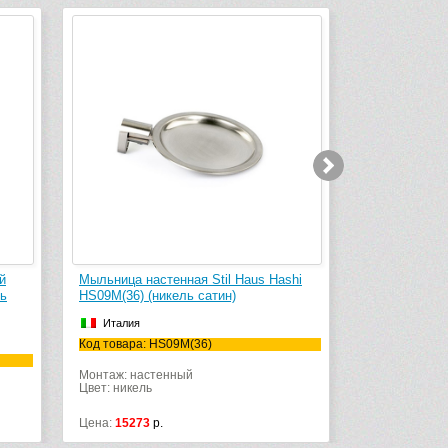
til Haus Hashi
Крючок Stil Haus Hashi HS13(36)
П
тин)
(никель сатин)
H
Италия
Код товара: HS13(36)
К
Цвет: никель
М
Ц
Цена:
3663
р.
Ц