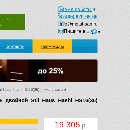
Время работы
8 (495) 920-65-66
оваров
info@metal-san.ru
.
Пишите в
Контакты
Промокоды
 Haus Hashi HS16(36) (никель сатин)
 двойной Stil Haus Hashi HS16(36)
19 305
р.