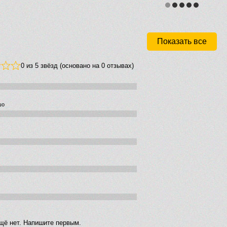
Показать все
0 из 5 звёзд (основано на 0 отзывах)
шо
щё нет. Напишите первым.