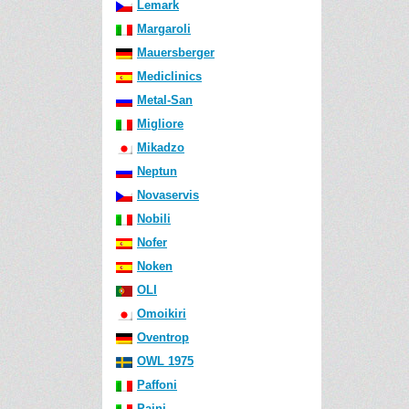
Lemark
Margaroli
Mauersberger
Mediclinics
Metal-San
Migliore
Mikadzo
Neptun
Novaservis
Nobili
Nofer
Noken
OLI
Omoikiri
Oventrop
OWL 1975
Paffoni
Paini