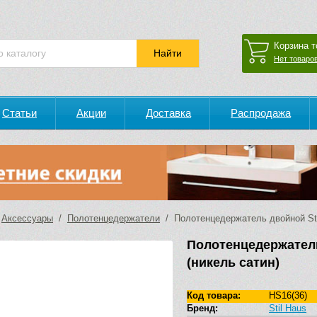
Корзина т
Нет товаров
Статьи
Акции
Доставка
Распродажа
/
Аксессуары
/
Полотенцедержатели
/ Полотенцедержатель двойной Stil
Полотенцедержатель
(никель сатин)
Код товара:
HS16(36)
Бренд:
Stil Haus