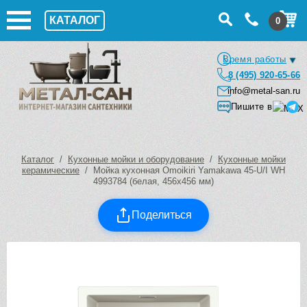
КАТАЛОГ
0
Время работы
8 (495) 920-65-66
info@metal-san.ru
Пишите в
Каталог
/
Кухонные мойки и оборудование
/
Кухонные мойки
керамические
/ Мойка кухонная Omoikiri Yamakawa 45-U/I WH
4993784 (белая, 456х456 мм)
Поделиться