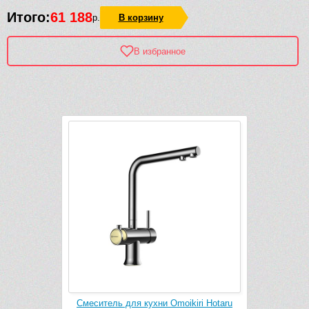
Итого:
61 188
р.
В корзину
В избранное
Рек
kiri Hotaru
Смеситель для кухни Omoikiri Hotaru
Смесите