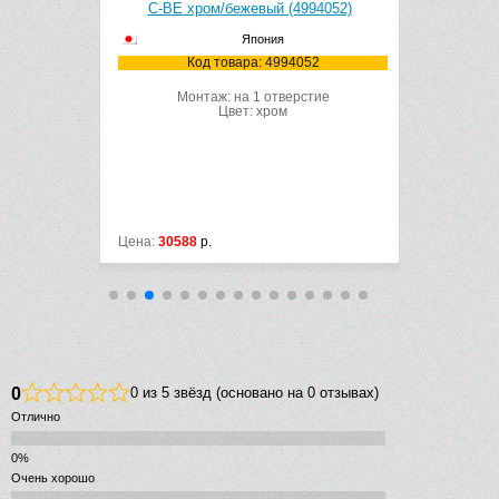
аль/белый
C-BE хром/бежевый (4994052)
T
Япония
Код товара: 4994052
К
050
Монтаж: на 1 отверстие
Мон
Цвет: хром
рстие
Цена:
30588
р.
Цена:
40488
0
0 из 5 звёзд (основано на 0 отзывах)
Отлично
Очень хорошо