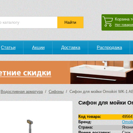
Корзина т
Нет товаров
Статьи
Акции
Доставка
Распродажа
/
Водосливная арматура
/
Сифоны
/ Сифон для мойки Omoikiri WK-1 AB
Сифон для мойки Omo
Код товара:
49564
Бренд:
Omoiki
Страна:
Япони
Время доставки:
Сро