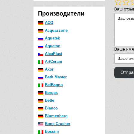
Ваш отзы
Производители
ACO
Acquazzone
Aquatek
Aquaton
Ваше имя
AlcaPlast
ArtCeram
Axor
Отпра
Bath Master
BelBagno
Berges
Bette
Blanco
Blumenberg
Bone Crusher
Bossini