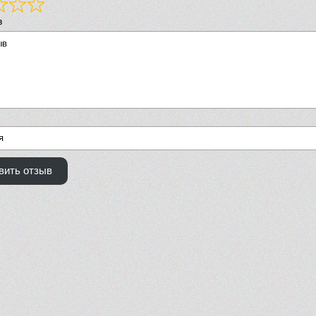
в
вить отзыв