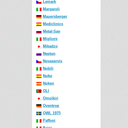
Lemark
Margaroli
Mauersberger
Mediclinics
Metal-San
Migliore
Mikadzo
Neptun
Novaservis
Nobili
Nofer
Noken
OLI
Omoikiri
Oventrop
OWL 1975
Paffoni
Paini