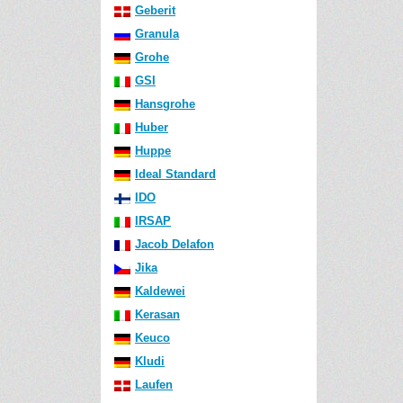
Geberit
Granula
Grohe
GSI
Hansgrohe
Huber
Huppe
Ideal Standard
IDO
IRSAP
Jacob Delafon
Jika
Kaldewei
Kerasan
Keuco
Kludi
Laufen