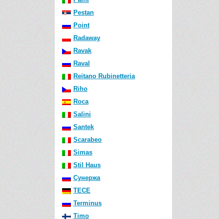
Pestan
Point
Radaway
Ravak
Raval
Reitano Rubinetteria
Riho
Roca
Salini
Santek
Scarabeo
Simas
Stil Haus
Сунержа
TECE
Terminus
Timo