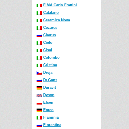
FIMA Carlo Frattini
Catalano
Ceramica Nova
Cezares
Charus
Cielo
Cisal
Colombo
Cristina
Dreja
Dr.Gans
Duravit
Dyson
Elsen
Emco
Flaminia
Florentina