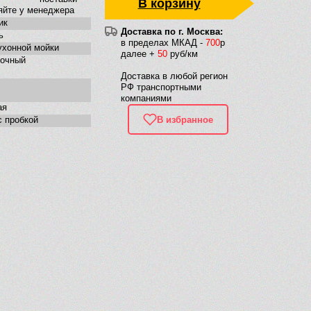
В корзину
яйте у менеджера
ик
Доставка по г. Москва:
ь
в пределах МКАД -
700
р
ухонной мойки
далее +
50
руб/км
очный
Доставка в любой регион
РФ транспортными
компаниями
ая
В избранное
с пробкой