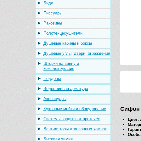
Биде
Писсуары
Раковины
Полотенцесушители
Душевые кабины и боксы
Душевые углы, двери, ограждения
Шторки на ванну и
комплектующие
Поддоны
Водосливная арматура
Аксессуары
Сифон 
Кухонные мойки и оборудование
Системы защиты от протечек
Цвет:
Матер
Вентиляторы для ванных комнат
Гарант
Особе
Бытовая химия