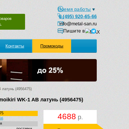
Время работы
8 (495) 920-65-66
оваров
info@metal-san.ru
.
Пишите в
Контакты
Промокоды
 латунь (4956475)
ikiri WK-1 AB латунь (4956475)
75
4688
р.
ri
я
к поставки