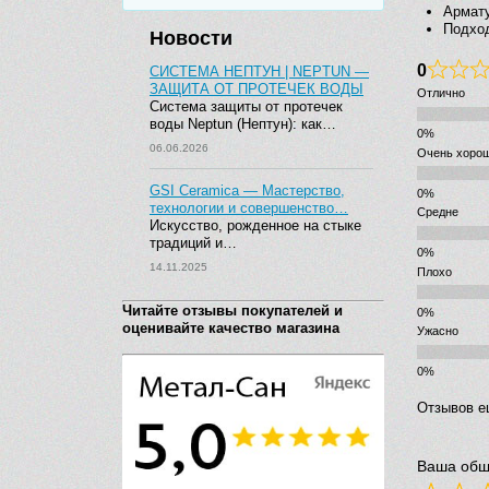
Армату
Подхо
Новости
0
СИСТЕМА НЕПТУН | NEPTUN —
ЗАЩИТА ОТ ПРОТЕЧЕК ВОДЫ
Отлично
Система защиты от протечек
воды Neptun (Нептун): как…
06.06.2026
Очень хоро
GSI Ceramica — Мастерство,
технологии и совершенство…
Средне
Искусство, рожденное на стыке
традиций и…
14.11.2025
Плохо
Читайте отзывы покупателей и
оценивайте качество магазина
Ужасно
Отзывов е
Ваша общ