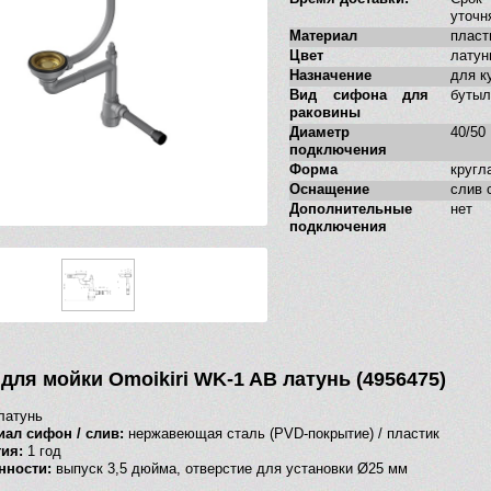
уточн
Материал
пласт
Цвет
латун
Назначение
для к
Вид сифона для
бутыл
раковины
Диаметр
40/50
подключения
Форма
кругл
Оснащение
слив 
Дополнительные
нет
подключения
для мойки Omoikiri WK-1 AB латунь (4956475)
латунь
иал сифон / слив:
нержавеющая сталь (PVD-покрытие) / пластик
ия:
1 год
нности:
выпуск 3,5 дюйма, отверстие для установки Ø25 мм