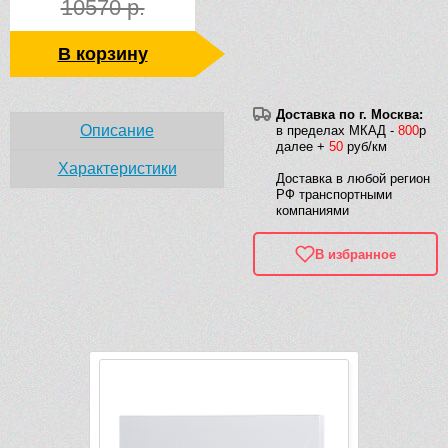
10570 р.
В корзину
Доставка по г. Москва:
Описание
в пределах МКАД -
800
р
далее +
50
руб/км
Характеристики
Доставка в любой регион
РФ транспортными
компаниями
В избранное
Рек