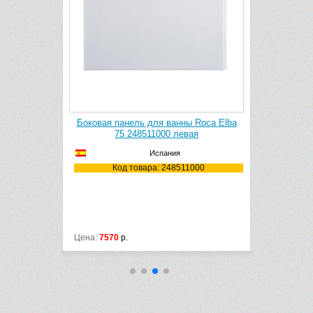
ванны Roca
Боковая панель для ванны Roca Elba
Боковая па
00
75 248511000 левая
75
Испания
8000
Код товара: 248511000
Ко
Цена:
7570
р.
Цена:
7570
р