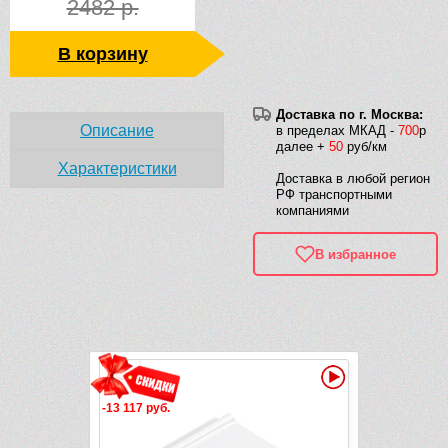
2482 р.
В корзину
Доставка по г. Москва:
Описание
в пределах МКАД -
700
р
далее +
50
руб/км
Характеристики
Доставка в любой регион
РФ транспортными
компаниями
В избранное
Рек
Видео
Видео
-13 117 руб.
-13 117 руб.