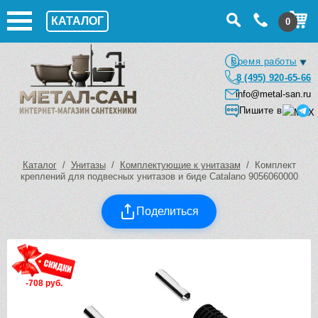
КАТАЛОГ
0
Время работы
8 (495) 920-65-66
info@metal-san.ru
Пишите в
Каталог
/
Унитазы
/
Комплектующие к унитазам
/ Комплект
креплений для подвесных унитазов и биде Catalano 9056060000
Поделиться
-708 руб.