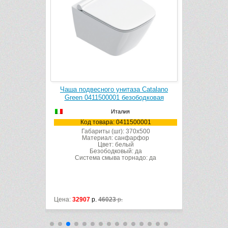
no Alvea
Чаша подвесного унитаза Catalano
Биде по
Green 0411500001 безободковая
Италия
31001
Код товара: 0411500001
Код
x530
Габариты (шг): 370x500
Габ
рфор
Материал: санфарфор
Ма
Цвет: белый
Безободковый: да
Система смыва торнадо: да
Цена:
32907
р.
46023
р.
Цена:
32907