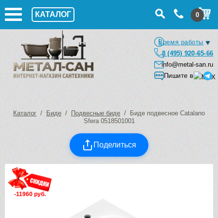
КАТАЛОГ
0
Время работы
8 (495) 920-65-66
info@metal-san.ru
Пишите в
Каталог
/
Биде
/
Подвесные биде
/ Биде подвесное Catalano
Sfera 0518501001
Поделиться
-11960 руб.