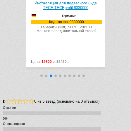
 AlcaPlast
Инсталляция для подвесного биде
Инсталляци
й)
TECE TECEprofil 9330000
Германия
DN40
Код товара: 9330000
К
Габариты (швг): 500x1120x100
Габар
Монтаж: перед капитальной стеной
Монтаж: 
Цена:
19800
р.
35460
р.
Цена:
30090
0
0 из 5 звёзд (основано на 0 отзывах)
Отлично
Очень хорошо