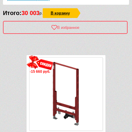
Итого:
30 003
р.
В корзину
В избранное
Рек
-15 660 руб.
-11 989 руб.