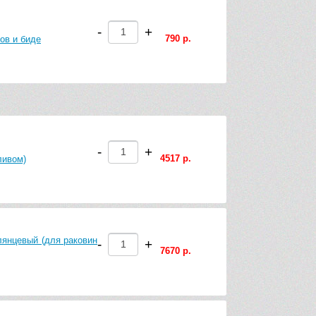
-
+
790 р.
ов и биде
-
+
4517 р.
ливом)
лянцевый (для раковин
-
+
7670 р.