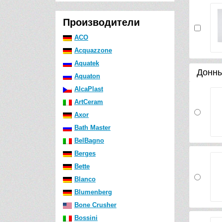
Производители
ACO
Acquazzone
Aquatek
Донны
Aquaton
AlcaPlast
ArtCeram
Axor
Bath Master
BelBagno
Berges
Bette
Blanco
Blumenberg
Bone Crusher
Bossini