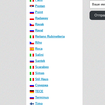
Pestan
Point
Отпра
Radaway
Ravak
Raval
Reitano Rubinetteria
Riho
Roca
Salini
Santek
Scarabeo
Simas
Stil Haus
Сунержа
TECE
Terminus
Timo