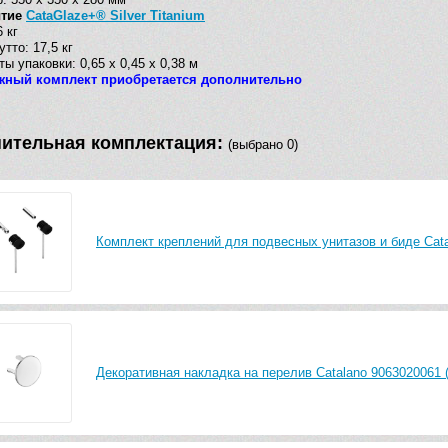
ытие
CataGlaze+® Silver Titanium
 кг
утто: 17,5 кг
ты упаковки: 0,65 х 0,45 х 0,38 м
жный комплект приобретается дополнительно
ительная комплектация:
(выбрано 0)
Комплект креплений для подвесных унитазов и биде Cat
Декоративная накладка на перелив Catalano 9063020061 