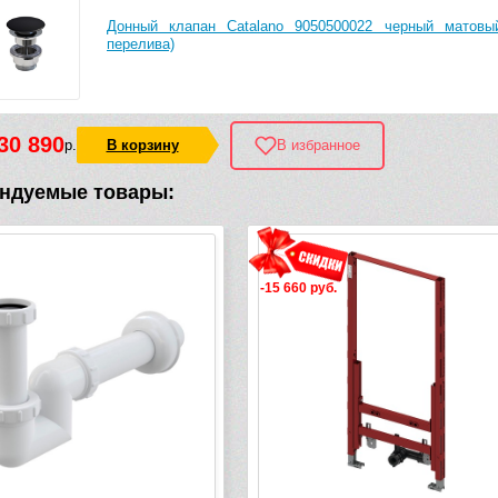
Донный клапан Catalano 9050500022 черный матовы
перелива)
30 890
р.
В корзину
В избранное
ндуемые товары:
-15 660 руб.