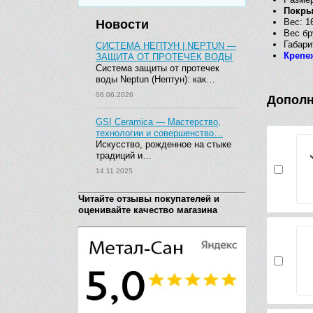
Покр
Вес: 16
Новости
Вес бр
Габари
СИСТЕМА НЕПТУН | NEPTUN —
Крепе
ЗАЩИТА ОТ ПРОТЕЧЕК ВОДЫ
Система защиты от протечек
воды Neptun (Нептун): как…
06.06.2026
Дополн
GSI Ceramica — Мастерство,
технологии и совершенство…
Искусство, рожденное на стыке
традиций и…
14.11.2025
Читайте отзывы покупателей и
оценивайте качество магазина