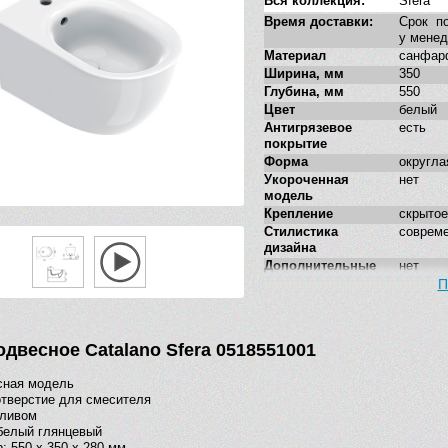
Вся коллекция:
Sfera
Время доставки:
Срок по
у мене
Материал
санфар
Ширина, мм
350
Глубина, мм
550
Цвет
белый
Антигрязевое
есть
покрытие
Форма
округла
Укороченная
нет
модель
Крепление
скрытое
Стилистика
соврем
дизайна
Дополнительные
нет
функции
П
одвесное Catalano Sfera 0518551001
сная модель
тверстие для смесителя
еливом
белый глянцевый
: 550 х 350 х 280 мм