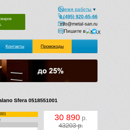
Время работы
8 (495) 920-65-66
оваров
info@metal-san.ru
.
Пишите в
Контакты
Промокоды
lano Sfera 0518551001
001
30 890
р.
o
43203 р.