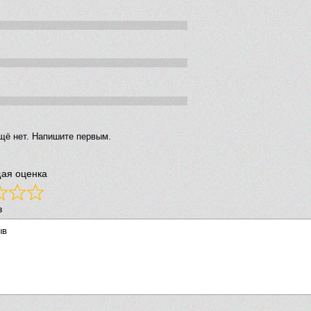
щё нет. Напишите первым.
ая оценка
в