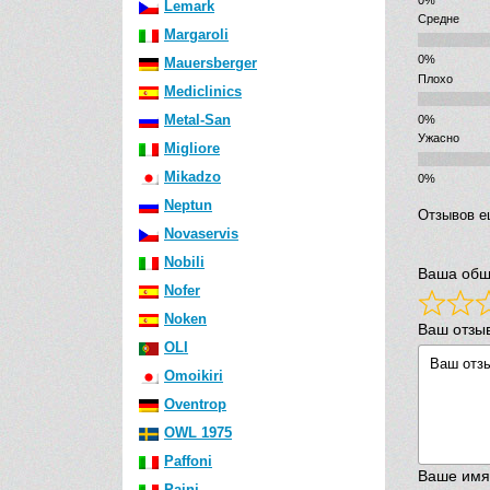
Lemark
Средне
Margaroli
Mauersberger
Плохо
Mediclinics
Metal-San
Ужасно
Migliore
Mikadzo
Neptun
Отзывов е
Novaservis
Nobili
Ваша общ
Nofer
Noken
Ваш отзы
OLI
Omoikiri
Oventrop
OWL 1975
Paffoni
Ваше имя
Paini