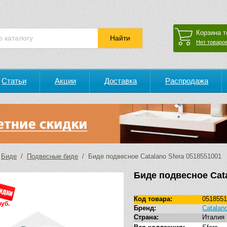
Корзина т
Нет товаров
Статьи
Акции
Доставка
Распродажа
/
Биде
/
Подвесные биде
/ Биде подвесное Catalano Sfera 0518551001
Биде подвесное Cata
Код товара:
0518551
руб.
Бренд:
Catalan
Страна:
Италия