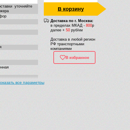
ставки уточняйте
В корзину
джера
фор
Доставка по г. Москва:
в пределах МКАД -
800
р
далее +
50
руб/км
Доставка в любой регион
РФ транспортными
я
компаниями
В избранное
енная
оказать все параметры