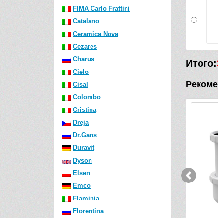
FIMA Carlo Frattini
Catalano
Ceramica Nova
Cezares
Charus
Итого:
Cielo
Рекоме
Cisal
Colombo
Cristina
Dreja
Dr.Gans
Duravit
Dyson
Elsen
Emco
Flaminia
Florentina