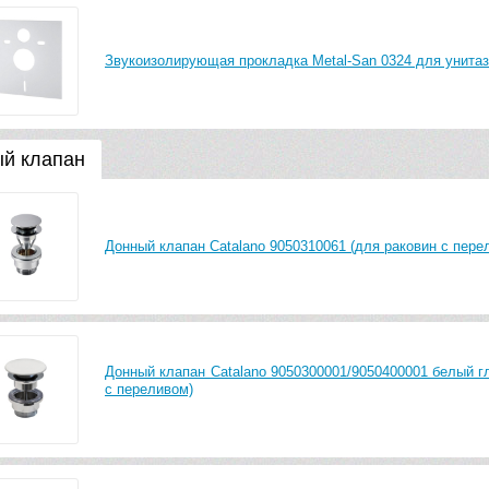
Звукоизолирующая прокладка Metal-San 0324 для унитаз
й клапан
Донный клапан Catalano 9050310061 (для раковин с пере
Донный клапан Catalano 9050300001/9050400001 белый г
с переливом)