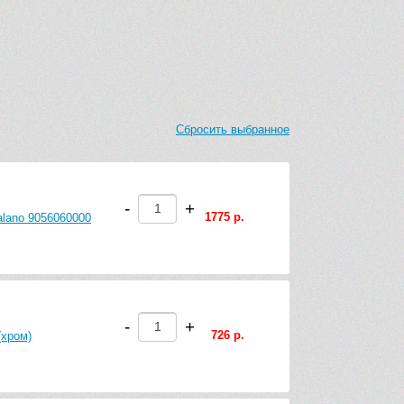
Сбросить выбранное
-
+
1775 р.
alano 9056060000
-
+
726 р.
(хром)