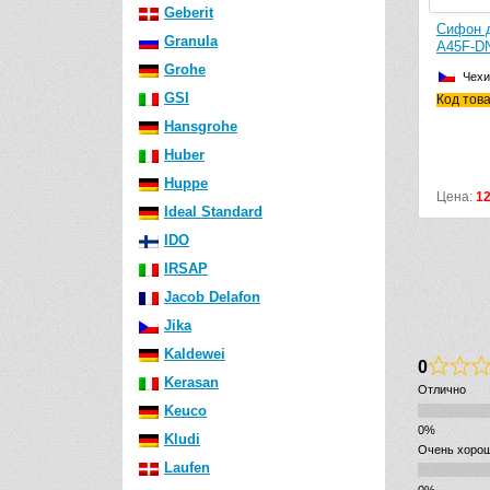
Geberit
Сифон для раковины/биде AlcaPlast
Сифон для ракови
Granula
A45F-DN32 (AG210902132) (белый)
A45F-DN40 (белый
Grohe
Чехия
Чехия
GSI
Код товара: AG210902132
Код товара: A45F-
Hansgrohe
Huber
Huppe
Цена:
1298
р.
Цена:
1298
р.
Ideal Standard
IDO
IRSAP
Jacob Delafon
Jika
Kaldewei
0
Kerasan
Отлично
Keuco
Kludi
Очень хоро
Laufen