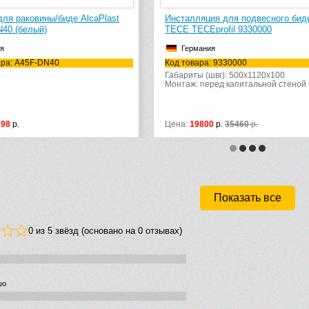
ны/биде AlcaPlast
Инсталляция для подвесного биде
)
TECE TECEprofil 9330000
Германия
DN40
Код товара: 9330000
Габариты (швг): 500x1120x100
Монтаж: перед капитальной стеной
Цена:
19800
р.
35460
р.
Показать все
0 из 5 звёзд (основано на 0 отзывах)
шо