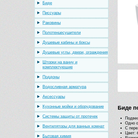
Биде
Писсуары
Раковины
Полотенцесушители
Душевые кабины и боксы
Душевые углы, двери, ограждения
Шторки на ванну и
комплектующие
Поддоны
Водосливная арматура
Аксессуары
Кухонные мойки и оборудование
Биде п
Системы защиты от протечек
Подве
Одно о
Вентиляторы для ванных комнат
С пер
Цвет: 
Бытовая химия
Размер