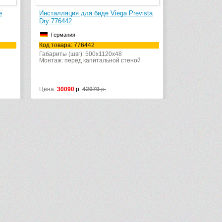
Инсталляция для биде Viega Prevista
Инсталляция для подв
Dry 776442
Aquatek Standart INSB
Германия
Россия
Код товара: 776442
Код товара: INSB-00000
Габариты (швг): 500x1120x48
Габариты (швг): 500x115
Монтаж: перед капитальной стеной
Монтаж: перед капиталь
Цена:
30090
р.
42079
р.
Цена:
12610
р.