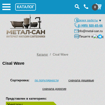
КАТАЛОГ
0
Время работы
8 (495) 920-65-66
info@metal-san.ru
Пишите в
Каталог
/ Cisal Wave
Cisal Wave
Сортировка:
по популярности
сначала дешевые
сначала дорогие
Представлен в категориях:
Унитазы