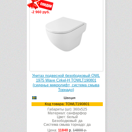
-2 960 руб.
Унитаз подвесной безободковый OWL
1975 Wave Cirkel-H TOWLT190801
(сиденье микролифт, система смыва
Торнадо)
Швеция
Код товара: TOWLT190801
Габариты (шг): 360x525
Материал: санфарфор
Цвет: белый
Безободковый: да
Система смыва торнадо: да
Цена:
11840
р.
14800
р.