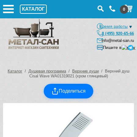
КАТАЛОГ
0
Время работы
8 (495) 920-65-66
info@metal-san.ru
Пишите в
Каталог
/
Душевая программа
/
Верхние души
/ Верхний душ
Cisal Wave WA01319021 (хром глянцевый)
Поделиться