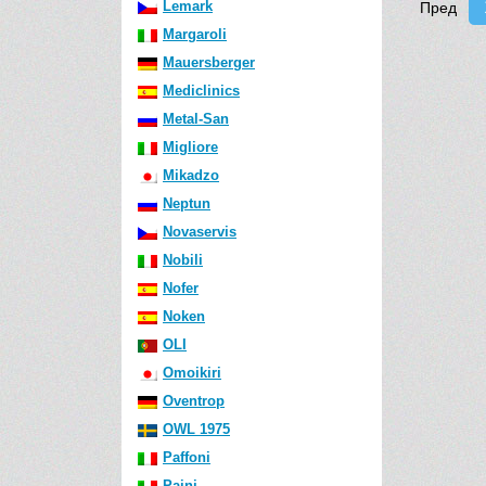
Lemark
Пред
Margaroli
Mauersberger
Mediclinics
Metal-San
Migliore
Mikadzo
Neptun
Novaservis
Nobili
Nofer
Noken
OLI
Omoikiri
Oventrop
OWL 1975
Paffoni
Paini