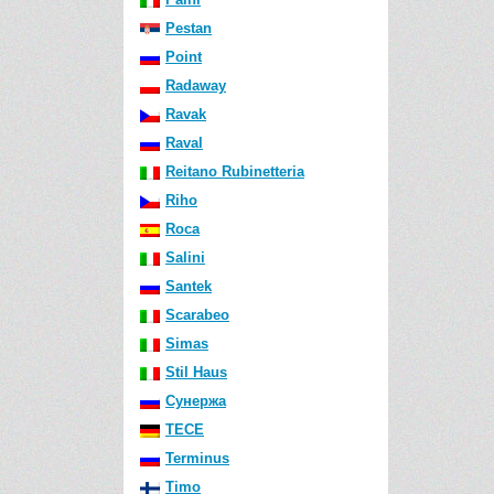
Pestan
Point
Radaway
Ravak
Raval
Reitano Rubinetteria
Riho
Roca
Salini
Santek
Scarabeo
Simas
Stil Haus
Сунержа
TECE
Terminus
Timo