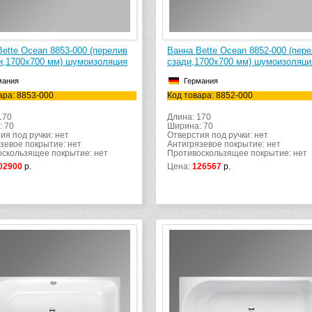
ette Ocean 8853-000 (перелив
Ванна Bette Ocean 8852-000 (пер
и,1700х700 мм) шумоизоляция
сзади,1700х700 мм) шумоизоляци
мания
Германия
ара: 8853-000
Код товара: 8852-000
170
Длина: 170
: 70
Ширина: 70
ия под ручки: нет
Отверстия под ручки: нет
зевое покрытие: нет
Антигрязевое покрытие: нет
скользящее покрытие: нет
Противоскользящее покрытие: нет
02900
р.
Цена:
126567
р.