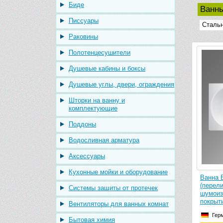
Биде
Ванн
Писсуары
Сталь
Раковины
Полотенцесушители
Душевые кабины и боксы
Душевые углы, двери, ограждения
Шторки на ванну и
комплектующие
Поддоны
Водосливная арматура
Аксессуары
Кухонные мойки и оборудование
Ванна 
(перел
Системы защиты от протечек
шумоиз
покрыт
Вентиляторы для ванных комнат
Гер
Бытовая химия