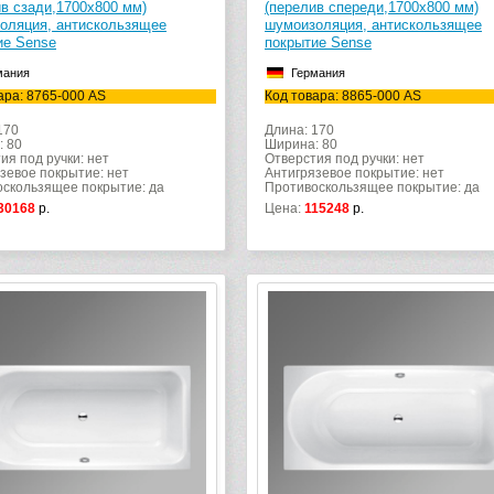
ив сзади,1700х800 мм)
(перелив спереди,1700х800 мм)
оляция, антискользящее
шумоизоляция, антискользящее
ие Sense
покрытие Sense
мания
Германия
ара: 8765-000 AS
Код товара: 8865-000 AS
170
Длина: 170
: 80
Ширина: 80
ия под ручки: нет
Отверстия под ручки: нет
зевое покрытие: нет
Антигрязевое покрытие: нет
скользящее покрытие: да
Противоскользящее покрытие: да
30168
р.
Цена:
115248
р.