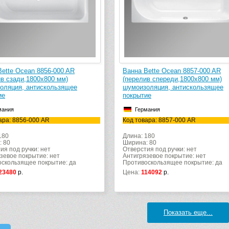
Bette Ocean 8856-000 AR
Ванна Bette Ocean 8857-000 AR
ив сзади,1800х800 мм)
(перелив спереди,1800х800 мм)
оляция, антискользящее
шумоизоляция, антискользящее
ие
покрытие
мания
Германия
ара: 8856-000 AR
Код товара: 8857-000 AR
180
Длина: 180
: 80
Ширина: 80
ия под ручки: нет
Отверстия под ручки: нет
зевое покрытие: нет
Антигрязевое покрытие: нет
скользящее покрытие: да
Противоскользящее покрытие: да
23480
р.
Цена:
114092
р.
Показать еще...