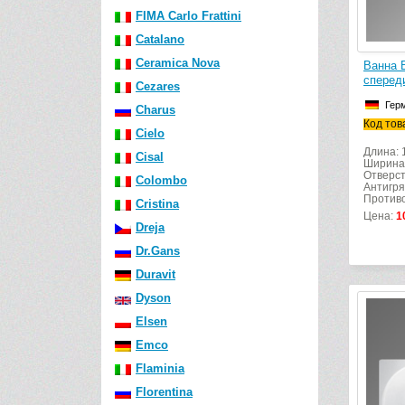
FIMA Carlo Frattini
Catalano
Ceramica Nova
Ванна B
сперед
Cezares
Гер
Charus
Код тов
Cielo
Длина: 
Cisal
Ширина
Отверст
Colombo
Антигря
Противо
Cristina
Цена:
1
Dreja
Dr.Gans
Duravit
Dyson
Elsen
Emco
Flaminia
Florentina