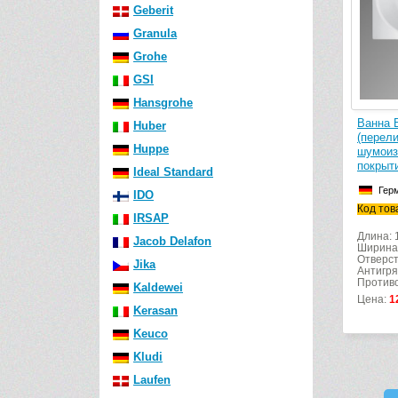
Geberit
Granula
Grohe
GSI
Hansgrohe
Ванна 
Huber
(перел
Huppe
шумоиз
покрыт
Ideal Standard
Гер
IDO
Код тов
IRSAP
Длина: 
Jacob Delafon
Ширина
Отверст
Jika
Антигря
Противо
Kaldewei
Цена:
1
Kerasan
Keuco
Kludi
Laufen