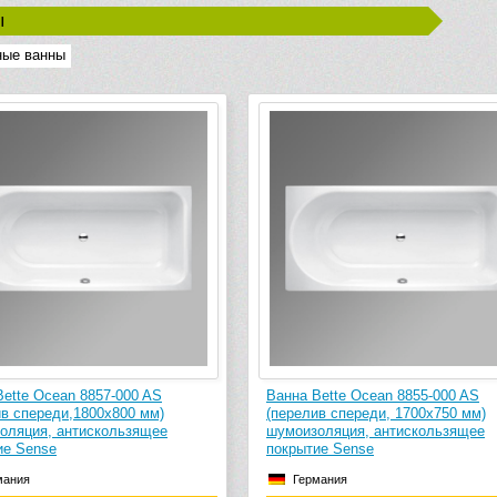
ы
ные ванны
Bette Ocean 8857-000 AS
Ванна Bette Ocean 8855-000 AS
ив спереди,1800х800 мм)
(перелив спереди, 1700х750 мм)
оляция, антискользящее
шумоизоляция, антискользящее
ие Sense
покрытие Sense
мания
Германия