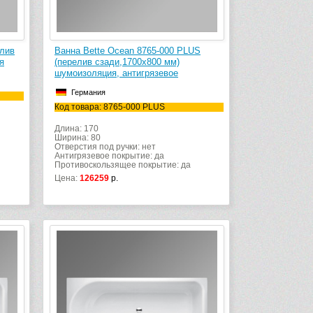
елив
Ванна Bette Ocean 8765-000 PLUS
я
(перелив сзади,1700х800 мм)
шумоизоляция, антигрязевое
Германия
Код товара: 8765-000 PLUS
Длина: 170
Ширина: 80
Отверстия под ручки: нет
Антигрязевое покрытие: да
Противоскользящее покрытие: да
Цена:
126259
р.