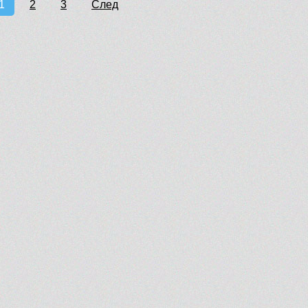
1
2
3
След