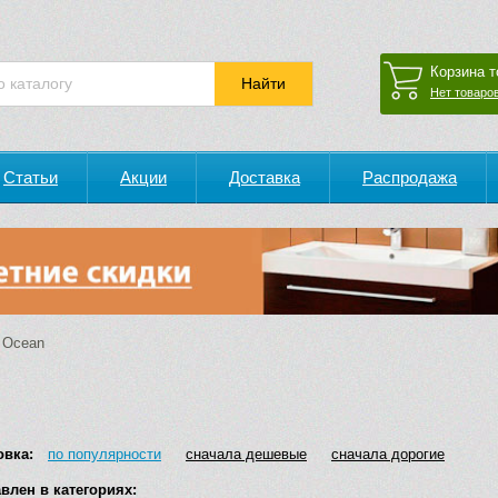
Корзина т
Нет товаров
Статьи
Акции
Доставка
Распродажа
Ocean
овка:
по популярности
сначала дешевые
сначала дорогие
влен в категориях: