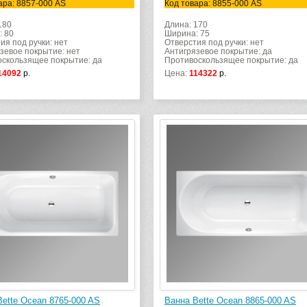
ара: 8857-000 AS
Код товара: 8855-000 AS
180
Длина: 170
: 80
Ширина: 75
ия под ручки: нет
Отверстия под ручки: нет
зевое покрытие: нет
Антигрязевое покрытие: да
скользящее покрытие: да
Противоскользящее покрытие: да
14092
р.
Цена:
114322
р.
Bette Ocean 8765-000 AS
Ванна Bette Ocean 8865-000 AS