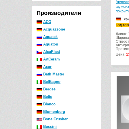
(перел
шумоиз
покрыт
Производители
Гер
ACO
Код тов
Acquazzone
Длина: 
Aquatek
Ширина
Отверст
Aquaton
Антигря
Противо
AlcaPlast
Цена:
1
ArtCeram
Axor
Bath Master
BelBagno
Berges
Bette
Blanco
Blumenberg
Bone Crusher
Bossini