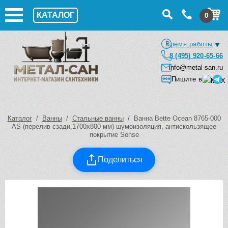
КАТАЛОГ
0
Время работы
8 (495) 920-65-66
info@metal-san.ru
Пишите в
Каталог
/
Ванны
/
Стальные ванны
/ Ванна Bette Ocean 8765-000
AS (перелив сзади,1700х800 мм) шумоизоляция, антискользящее
покрытие Sense
Поделиться