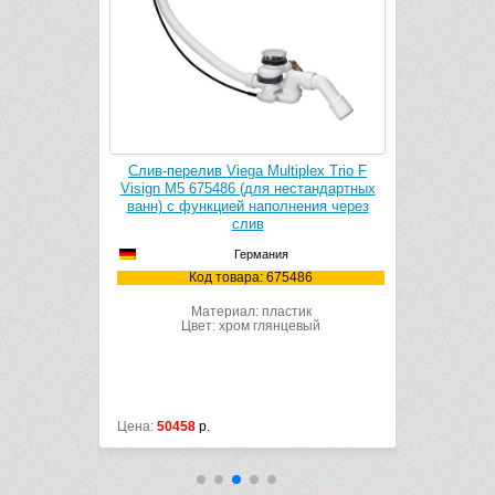
0.525.21.6
Слив-перелив Viega Multiplex Trio F
Слив-перел
иненный
Visign M5 675486 (для нестандартных
28943000 
ванн) с функцией наполнения через
слив
.21.6
Ко
Германия
ик
Код товара: 675486
евый
Материал: пластик
Цвет: хром глянцевый
Цена:
50458
р.
Цена:
13400