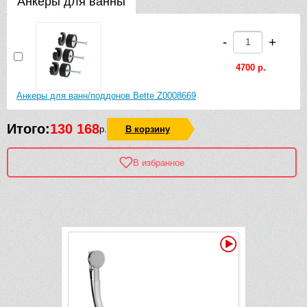
Анкеры для ванны
-
+
4700 р.
Анкеры для ванн/поддонов Bette Z0008669
Итого:
130 168
р.
В корзину
В избранное
Рек
Видео
-1 760 руб.