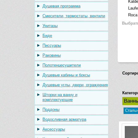
Kald
Душевая программа
Lauf
Roca
Смесители, термостаты, вентили
Выбрат
Унитазы
Биде
Писсуары
Раковины
Полотенцесушители
Сортир
Душевые кабины и боксы
Душевые углы, двери, ограждения
Категор
Шторки на ванну и
комплектующие
Ванн
Поддоны
Сталь
Водосливная арматура
Аксессуары