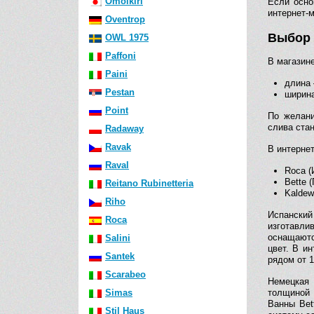
Omoikiri
Если осно
интернет-
Oventrop
Выбор 
OWL 1975
Paffoni
В магазин
Paini
длина 
Pestan
ширина
Point
По желани
слива стан
Radaway
Ravak
В интерне
Raval
Roca (
Bette 
Reitano Rubinetteria
Kaldew
Riho
Испански
Roca
изготавли
оснащаютс
Salini
цвет. В и
Santek
рядом от 1
Scarabeo
Немецкая 
Simas
толщиной 
Ванны Bet
Stil Haus