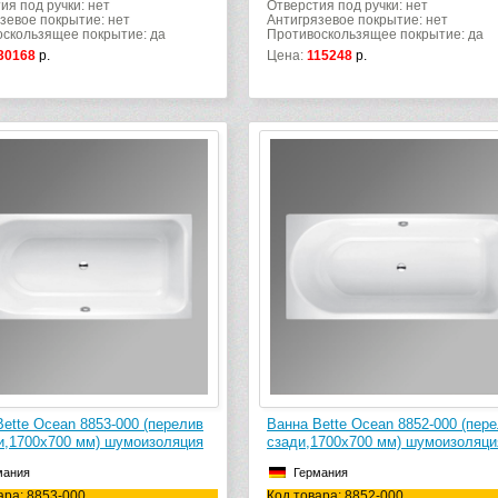
ия под ручки: нет
Отверстия под ручки: нет
зевое покрытие: нет
Антигрязевое покрытие: нет
скользящее покрытие: да
Противоскользящее покрытие: да
30168
р.
Цена:
115248
р.
ette Ocean 8853-000 (перелив
Ванна Bette Ocean 8852-000 (пер
и,1700х700 мм) шумоизоляция
сзади,1700х700 мм) шумоизоляци
мания
Германия
ара: 8853-000
Код товара: 8852-000