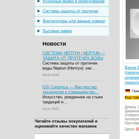
Кухонные мойки и оборудование
Системы защиты от протечек
Вентиляторы для ванных комнат
Бытовая химия
Новости
СИСТЕМА НЕПТУН | NEPTUN —
ЗАЩИТА ОТ ПРОТЕЧЕК ВОДЫ
Система защиты от протечек
Ванна 
воды Neptun (Нептун): как…
(перел
06.06.2026
шумоиз
покрыт
GSI Ceramica — Мастерство,
Гер
технологии и совершенство…
Искусство, рожденное на стыке
Код тов
традиций и…
Длина: 
14.11.2025
Ширина
Отверст
Антигря
Читайте отзывы покупателей и
Противо
оценивайте качество магазина
Цена:
1