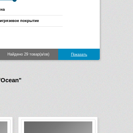
на
игрязевое покрытие
Найдено 29 товар(а/ов)
"Ocean"