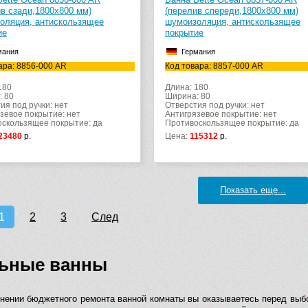
ив сзади,1800х800 мм)
(перелив спереди,1800х800 мм)
оляция, антискользящее
шумоизоляция, антискользящее
ие
покрытие
мания
Германия
ара: 8856-000 AR
Код товара: 8857-000 AR
180
Длина: 180
: 80
Ширина: 80
ия под ручки: нет
Отверстия под ручки: нет
зевое покрытие: нет
Антигрязевое покрытие: нет
скользящее покрытие: да
Противоскользящее покрытие: да
23480
р.
Цена:
115312
р.
Показать еще...
1
2
3
След
ьные ванны
нении бюджетного ремонта ванной комнаты вы оказываетесь перед выб