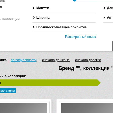
ewei
en
Монтаж
Дли
Ширина
Ант
ь коллекции
Противоскользящее покрытие
Расширенный поиск
овка:
по популярности
сначала дешевые
сначала дорогие
Бренд
""
, коллекция
ии в коллекции:
ы
ные ванны