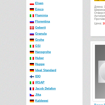
Elsen
Длина: 
Emco
Ширина
Отверст
Flaminia
Антигря
Противо
Florentina
Цена:
1
Geberit
Granula
Grohe
GSI
Hansgrohe
Huber
Huppe
Ideal Standard
IDO
IRSAP
Jacob Delafon
Jika
Kaldewei
Ванна 