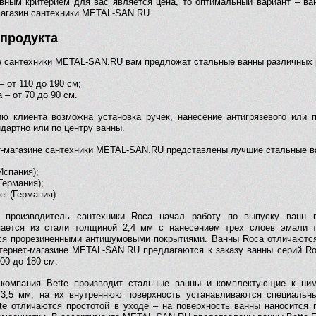
вным критерием для вас является цена, то оптимальный вариант – ва
магазин сантехники METAL-SAN.RU.
продукта
е сантехники METAL-SAN.RU вам предложат стальные ванны различных 
– от 110 до 190 см;
 – от 70 до 90 см.
ю клиента возможна установка ручек, нанесение антигрязевого или 
дартно или по центру ванны.
т-магазине сантехники METAL-SAN.RU представлены лучшие стальные 
Испания);
(Германия);
ei (Германия).
й производитель сантехники Roca начал работу по выпуску ванн
вается из стали толщиной 2,4 мм с нанесением трех слоев эмали
я прорезиненными антишумовыми покрытиями. Ванны Roca отличаются
нтернет-магазине METAL-SAN.RU предлагаются к заказу ванны серий Ro
00 до 180 см.
компания Bette производит стальные ванны и комплектующие к ним
3,5 мм, на их внутреннюю поверхность устанавливаются специальн
te отличаются простотой в уходе – на поверхность ванны наносится 