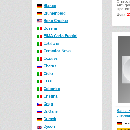
Отверст
Антигря
Blanco
Противо
Blumenberg
Цена:
1
Bone Crusher
Bossini
FIMA Carlo Frattini
Catalano
Ceramica Nova
Cezares
Charus
Cielo
Cisal
Colombo
Cristina
Dreja
Ванна B
Dr.Gans
сперед
Duravit
Гер
Dyson
Код тов