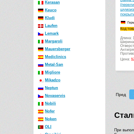
Kerasan
(перел
шумоиз
Keuco
покрыт
Kludi
Гер
Laufen
Код тов
Lemark
Длина: 
Margaroli
Ширина
Отверст
Mauersberger
Антигря
Противо
Mediclinics
Цена:
1
Metal-San
Migliore
Mikadzo
Neptun
Пред
Novaservis
Nobili
Nofer
Стал
Noken
OLI
При выпол