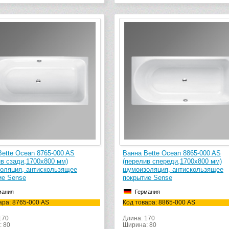
Bette Ocean 8765-000 AS
Ванна Bette Ocean 8865-000 AS
ив сзади,1700х800 мм)
(перелив спереди,1700х800 мм)
оляция, антискользящее
шумоизоляция, антискользящее
ие Sense
покрытие Sense
мания
Германия
ара: 8765-000 AS
Код товара: 8865-000 AS
170
Длина: 170
: 80
Ширина: 80