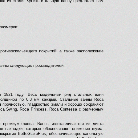
нна из стали. Купить стальную ванну предлагает вам
размеров:
противоскользящего покрытий, а также расположение
ванны следующих производителей:
 в 1921 году. Весь модельный ряд стальных ванн
 толщиной по 0,3 мм каждый. Стальные ванны Roca
 прочностью, гладкостью эмали и хорошо сохраняют
ca Swing, Roca Princess, Roca Contessa с размерным
 премиум-класса. Ванны изготавливаются из листа
ые накладки, которые обеспечивают снижение шума.
покрытие BetteGlazePlus, обеспечивающее капельную