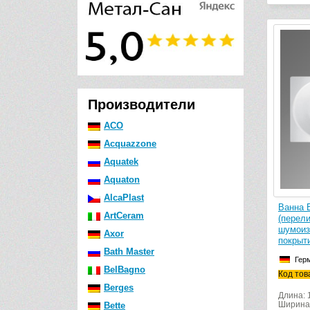
Производители
ACO
Acquazzone
Aquatek
Aquaton
AlcaPlast
Ванна 
ArtCeram
(перел
шумоиз
Axor
покрыт
Bath Master
Гер
BelBagno
Код тов
Berges
Длина: 
Ширина
Bette