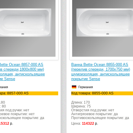
Bette Ocean 8857-000 AS
Ванна Bette Ocean 8855-000 AS
ив спереди,1800х800 мм)
(перелив спереди, 1700х750 мм)
оляция, антискользящее
шумоизоляция, антискользящее
ие Sense
покрытие Sense
мания
Германия
ара: 8857-000 AS
Код товара: 8855-000 AS
180
Длина: 170
: 80
Ширина: 75
ия под ручки: нет
Отверстия под ручки: нет
зевое покрытие: нет
Антигрязевое покрытие: да
скользящее покрытие: да
Противоскользящее покрытие: да
15312
р.
Цена:
114322
р.