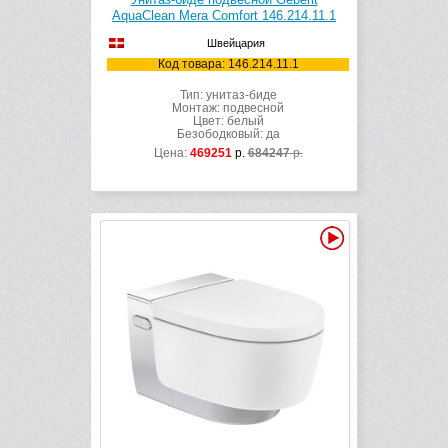
AquaClean Mera Comfort 146.214.11.1
Швейцария
Код товара: 146.214.11.1
Тип: унитаз-биде
Монтаж: подвесной
Цвет: белый
Безободковый: да
Цена:
469251
р.
684247
р.
Видео