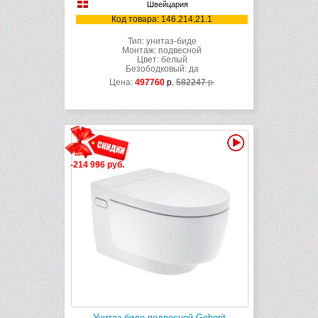
Швейцария
Код товара: 146.214.21.1
Тип: унитаз-биде
Монтаж: подвесной
Цвет: белый
Безободковый: да
Цена:
497760
р.
582247
р.
Видео
-214 996 руб.
Унитаз-биде подвесной Geberit