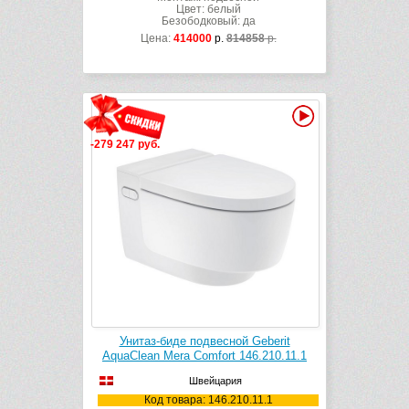
Цвет: белый
Безободковый: да
Цена:
414000
р.
814858
р.
Видео
-279 247 руб.
Унитаз-биде подвесной Geberit
AquaClean Mera Comfort 146.210.11.1
Швейцария
Код товара: 146.210.11.1