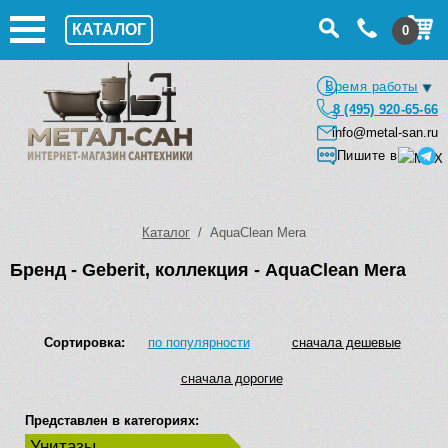
КАТАЛОГ
0
Время работы
8 (495) 920-65-66
info@metal-san.ru
Пишите в
Каталог
/ AquaClean Mera
Бренд - Geberit, коллекция - AquaClean Mera
Сортировка:
по популярности
сначала дешевые
сначала дорогие
Представлен в категориях:
Унитазы