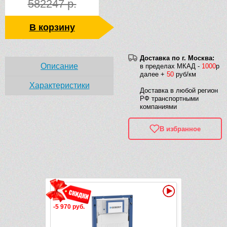
582247 р.
В корзину
Доставка по г. Москва:
Описание
в пределах МКАД -
1000
р
далее +
50
руб/км
Характеристики
Доставка в любой регион
РФ транспортными
компаниями
В избранное
Рек
Видео
Видео