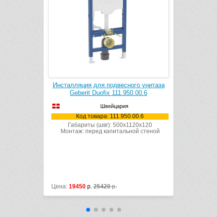
ого унитаза
Инсталляция для подвесного унитаза
Инсталляц
50.00.6
Geberit Duofix UP320 111.362.00.5
Geberit D
(Plattenbau Sigma)
Швейцария
.00.6
Код товара: 111.362.00.5
Код
1120x120
ной стеной
Габариты (швг): 500x1120x12
Габар
Монтаж: перед капитальной стеной
Монтаж: 
Цена:
28815
р.
Цена:
4233