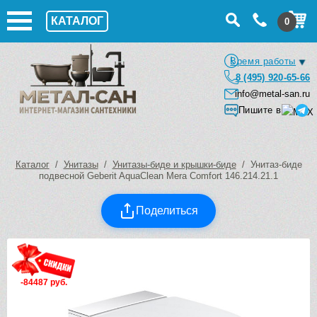
КАТАЛОГ
0
Время работы
8 (495) 920-65-66
info@metal-san.ru
Пишите в
Каталог
/
Унитазы
/
Унитазы-биде и крышки-биде
/ Унитаз-биде
подвесной Geberit AquaClean Mera Comfort 146.214.21.1
Поделиться
-84487 руб.