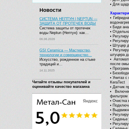
• Для щад
Новости
Характери
• Гибридн
СИСТЕМА НЕПТУН | NEPTUN —
водонагре
ЗАЩИТА ОТ ПРОТЕЧЕК ВОДЫ
• Биде ан
Система защиты от протечек
•
Отдельна
воды Neptun (Нептун): как…
• Регулир
06.06.2026
• Регулир
• Штуцер 
• Регулир
GSI Ceramica — Мастерство,
штуцера д
технологии и совершенство…
• Автомат
Искусство, рожденное на стыке
после омы
традиций и…
• Програм
14.11.2025
• Безободк
• Унитаз 
Читайте отзывы покупателей и
KeraTect
оценивайте качество магазина
•
Датчик п
• Включе
фильтром
• Очистка
• Подключ
• Выдвижн
• Регулир
• Сиденье
• Регулир
• Сиденье