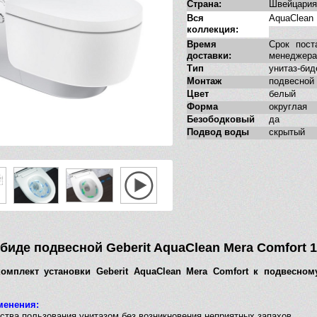
Страна:
Швейцария
Вся
AquaClean
коллекция:
Время
Срок пост
доставки:
менеджера
Тип
унитаз-бид
Монтаж
подвесной
Цвет
белый
Форма
округлая
Безободковый
да
Подвод воды
скрытый
биде подвесной Geberit AquaClean Mera Comfort 1
омплект установки Geberit AquaClean Mera Comfort к подвесном
менения:
бства пользования унитазом без возникновения неприятных запахов