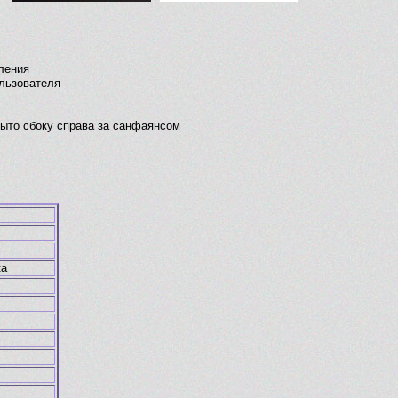
ления
льзователя
рыто сбоку справа за санфаянсом
ка