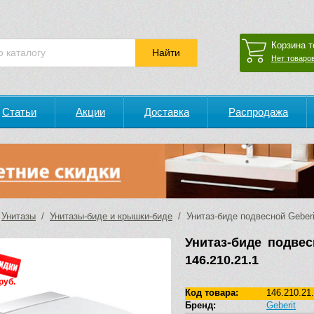
Корзина т
Нет товаров
Статьи
Акции
Доставка
Распродажа
/
Унитазы
/
Унитазы-биде и крышки-биде
/ Унитаз-биде подвесной Geberit
Унитаз-биде подвес
146.210.21.1
руб.
Код товара:
146.210.21
Бренд:
Geberit