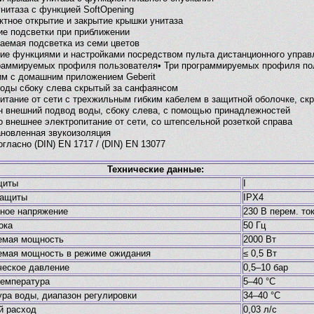
нитаза с функцией SoftOpening
ктное открытие и закрытие крышки унитаза
ие подсветки при приближении
ваемая подсветка из семи цветов
ние функциями и настройками посредством пульта дистанционного управ
граммируемых профиля пользователя• Три программируемых профиля по
им с домашним приложением Geberit
воды сбоку слева скрытый за санфаянсом
питание от сети с трехжильным гибким кабелем в защитной оболочке, ск
н внешний подвод воды, сбоку слева, с помощью принадлежностей
о внешнее электропитание от сети, со штепсельной розеткой справа
ановленная звукоизоляция
огласно (DIN) EN 1717 / (DIN) EN 13077
Технические данные:
щиты
I
защиты
IPX4
ное напряжение
230 В перем. то
ока
50 Гц
емая мощность
2000 Вт
емая мощность в режиме ожидания
≤ 0,5 Вт
ческое давление
0,5–10 бар
температура
5–40 °C
ра воды, диапазон регулировки
34–40 °C
й расход
0,03 л/с