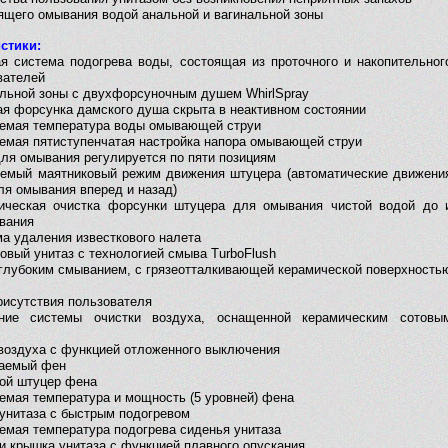
ящего омывания водой анальной и вагинальной зоны
стики:
ая система подогрева воды, состоящая из проточного и накопительног
вателей
альной зоны с двухфорсуночным душем WhirlSpray
я форсунка дамского душа скрыта в неактивном состоянии
уемая температура воды омывающей струи
уемая пятиступенчатая настройка напора омывающей струи
для омывания регулируется по пяти позициям
уемый маятниковый режим движения штуцера (автоматические движени
ля омывания вперед и назад)
ическая очистка форсунки штуцера для омывания чистой водой до 
вания
ма удаления известкового налета
овый унитаз с технологией смыва TurboFlush
с глубоким смыванием, с грязеотталкивающей керамической поверхность
рисутствия пользователя
ние системы очистки воздуха, оснащенной керамическим сотовы
 воздуха с функцией отложенного выключения
аемый фен
ой штуцер фена
уемая температура и мощность (5 уровней) фена
 унитаза с быстрым подогревом
уемая температура подогрева сиденья унитаза
 и крышка унитаза с функцией плавного опускания