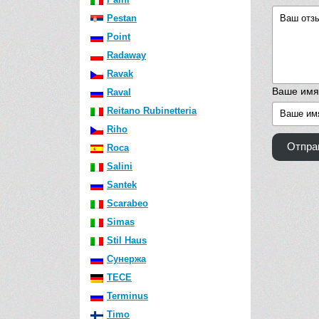
Pestan
Point
Radaway
Ravak
Ваше имя
Raval
Reitano Rubinetteria
Riho
Отпра
Roca
Salini
Santek
Scarabeo
Simas
Stil Haus
Сунержа
TECE
Terminus
Timo