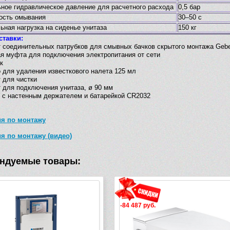
ное гидравлическое давление для расчетного расхода
0,5 бар
ость омывания
30–50 с
ная нагрузка на сиденье унитаза
150 кг
ставки:
т соединительных патрубков для смывных бачков скрытого монтажа Geber
ая муфта для подключения электропитания от сети
к
о для удаления известкового налета 125 мл
 для чистки
т для подключения унитаза, ø 90 мм
У с настенным держателем и батарейкой CR2032
ия по монтажу
я по монтажу (видео)
ндуемые товары:
Видео
уб.
-5 970 руб.