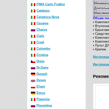
Минималь
FIMA Carlo Frattini
Длительн
Catalano
Максималь
Ceramica Nova
Объем по
• Комплек
Cezares
• Втулочн
Charus
• Брызгови
• Средств
Cielo
• Комплект
• Комплек
Cisal
• Пульт Д
Colombo
• Крепеж
Cristina
Инструкц
Dreja
Инструкци
Dr.Gans
Duravit
Рекоме
Dyson
Elsen
Emco
-84 487 р
Flaminia
Florentina