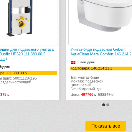
биде подвесной Geberit
Инсталляция для подвесного уни
an Mera Comfort 146.214.21.1
Geberit Duofix 111.950.00.6
йцария
Швейцария
ра: 146.214.21.1
Код товара: 111.950.00.6
Габариты (швг): 500x1120x120
таз-биде
Монтаж: перед капитальной стеной
 подвесной
елый
ковый: да
97760
р.
582247
р.
Цена:
19450
р.
25420
р.
Показать все