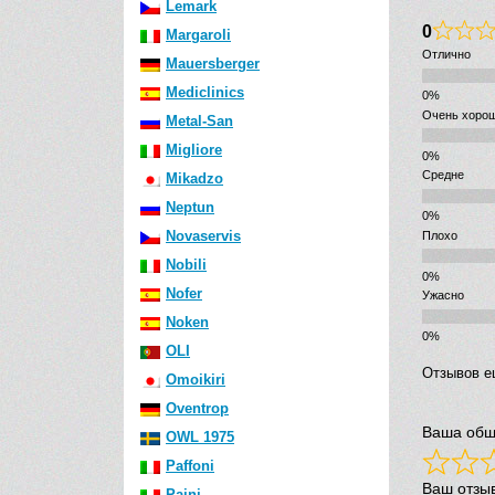
Lemark
0
Margaroli
Отлично
Mauersberger
Mediclinics
Очень хоро
Metal-San
Migliore
Средне
Mikadzo
Neptun
Novaservis
Плохо
Nobili
Nofer
Ужасно
Noken
OLI
Отзывов е
Omoikiri
Oventrop
Ваша общ
OWL 1975
Paffoni
Ваш отзы
Paini