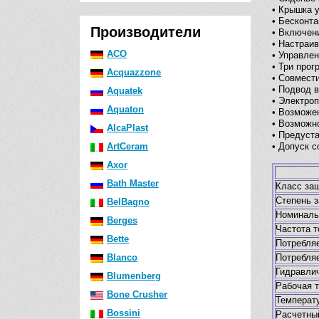
• Крышка у
• Бесконта
Производители
• Включен
• Настраи
ACO
• Управле
• Три про
Acquazzone
• Совмест
• Подвод 
Aquatek
• Электро
Aquaton
• Возможе
• Возможн
AlcaPlast
• Предуст
ArtCeram
• Допуск с
Axor
Bath Master
Класс за
Степень 
BelBagno
Номиналь
Berges
Частота т
Bette
Потребля
Blanco
Потребля
Гидравли
Blumenberg
Рабочая 
Bone Crusher
Температу
Bossini
Расчетны