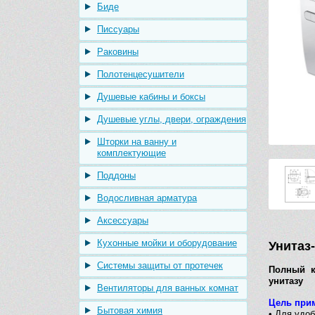
Биде
Писсуары
Раковины
Полотенцесушители
Душевые кабины и боксы
Душевые углы, двери, ограждения
Шторки на ванну и
комплектующие
Поддоны
Водосливная арматура
Аксессуары
Кухонные мойки и оборудование
Унитаз-
Системы защиты от протечек
Полный к
унитазу
Вентиляторы для ванных комнат
Цель при
Бытовая химия
• Для удо