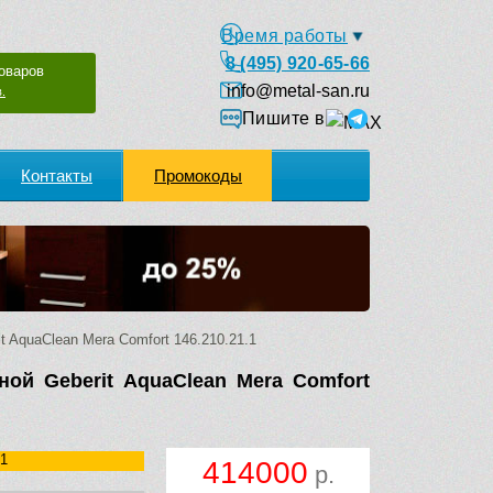
Время работы
8 (495) 920-65-66
оваров
info@metal-san.ru
.
Пишите в
Контакты
Промокоды
 AquaClean Mera Comfort 146.210.21.1
ной Geberit AquaClean Mera Comfort
.1
414000
р.