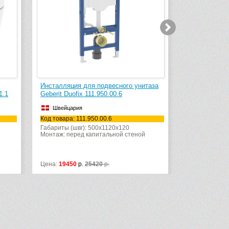
таза
Инсталляция для подвесного унитаза
Инсталляция
Geberit Duofix UP320 111.362.00.5
Geberit Duofi
(Plattenbau Sigma)
41,5 см)
Швейцария
Швейцари
Код товара: 111.362.00.5
Код товара: 1
Габариты (швг): 500x1120x12
Габариты (швг
Монтаж: перед капитальной стеной
Монтаж: пере
Цена:
28815
р.
Цена:
42330
р