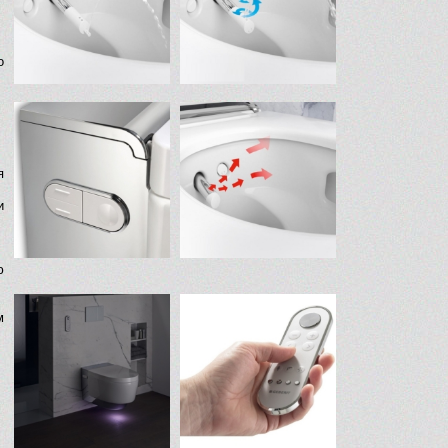
о
я
и
ю
м