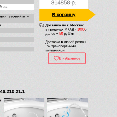
814858 р.
 Mera
В корзину
авки уточняйте у
е
Доставка по г. Москва:
в пределах МКАД -
1000
р
далее +
50
руб/км
Доставка в любой регион
РФ транспортными
компаниями
В избранное
46.210.21.1
у