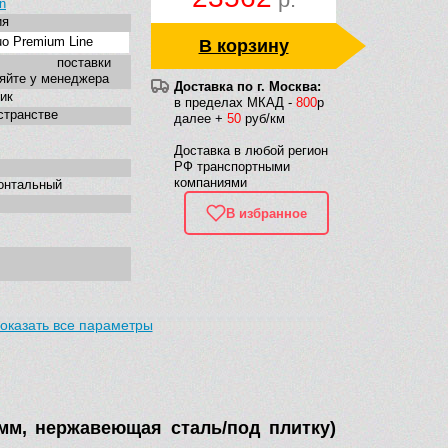
n
ия
uo Premium Line
В корзину
к поставки
яйте у менеджера
Доставка по г. Москва:
ик
в пределах МКАД -
800
р
странстве
далее +
50
руб/км
Доставка в любой регион
РФ транспортными
компаниями
онтальный
В избранное
оказать все параметры
 мм, нержавеющая сталь/под плитку)