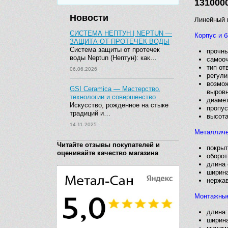
131000
Новости
Линейный 
СИСТЕМА НЕПТУН | NEPTUN —
Корпус и б
ЗАЩИТА ОТ ПРОТЕЧЕК ВОДЫ
Система защиты от протечек
прочны
воды Neptun (Нептун): как…
самооч
тип от
06.06.2026
регули
возмож
GSI Ceramica — Мастерство,
выровн
технологии и совершенство…
диамет
Искусство, рожденное на стыке
пропус
традиций и…
высота
14.11.2025
Металличе
Читайте отзывы покупателей и
покрыт
оценивайте качество магазина
оборот
длина 
ширина
нержав
Монтажные
длина:
ширина