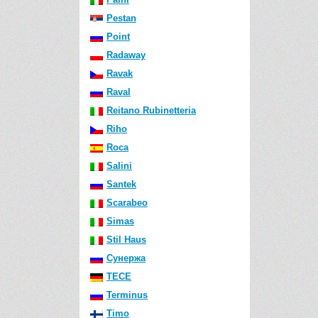
Pestan
Point
Radaway
Ravak
Raval
Reitano Rubinetteria
Riho
Roca
Salini
Santek
Scarabeo
Simas
Stil Haus
Сунержа
TECE
Terminus
Timo