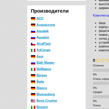
минима
высота
ширина
Производители
Комплекта
ACO
база
Acquazzone
корпус
решет
Aquatek
ножки 
Aquaton
сетка 
устрой
AlcaPlast
компле
ArtCeram
компле
Axor
0
Bath Master
Отлично
BelBagno
Berges
Очень хоро
Bette
Blanco
Средне
Blumenberg
Bone Crusher
Плохо
Bossini