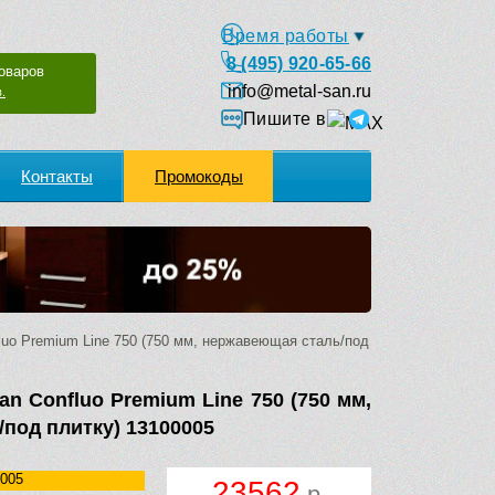
Время работы
8 (495) 920-65-66
оваров
info@metal-san.ru
.
Пишите в
Контакты
Промокоды
uo Premium Line 750 (750 мм, нержавеющая сталь/под
n Confluo Premium Line 750 (750 мм,
под плитку) 13100005
005
23562
р.