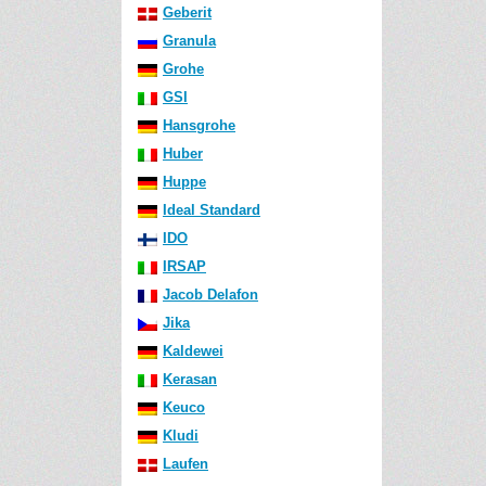
Geberit
Granula
Grohe
GSI
Hansgrohe
Huber
Huppe
Ideal Standard
IDO
IRSAP
Jacob Delafon
Jika
Kaldewei
Kerasan
Keuco
Kludi
Laufen