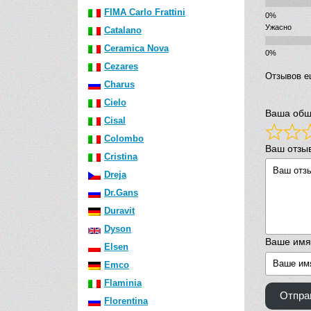
FIMA Carlo Frattini
Ужасно
Catalano
Ceramica Nova
Cezares
Отзывов е
Charus
Cielo
Ваша общ
Cisal
Colombo
Ваш отзы
Cristina
Dreja
Dr.Gans
Duravit
Dyson
Ваше имя
Elsen
Emco
Flaminia
Отпра
Florentina