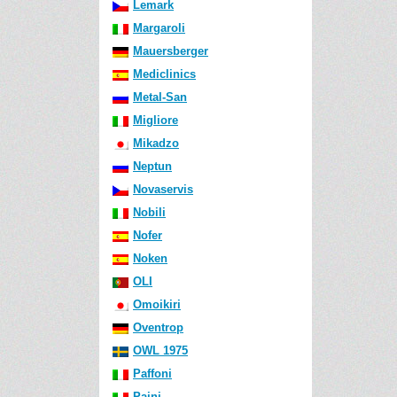
Lemark
Margaroli
Mauersberger
Mediclinics
Metal-San
Migliore
Mikadzo
Neptun
Novaservis
Nobili
Nofer
Noken
OLI
Omoikiri
Oventrop
OWL 1975
Paffoni
Paini