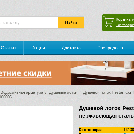
Корзина т
Нет товаров
Статьи
Акции
Доставка
Распродажа
/
Водосливная арматура
/
Душевые лотки
/ Душевой лоток Pestan Confl
100005
Душевой лоток Pesta
нержавеющая сталь/
Код товара:
13100