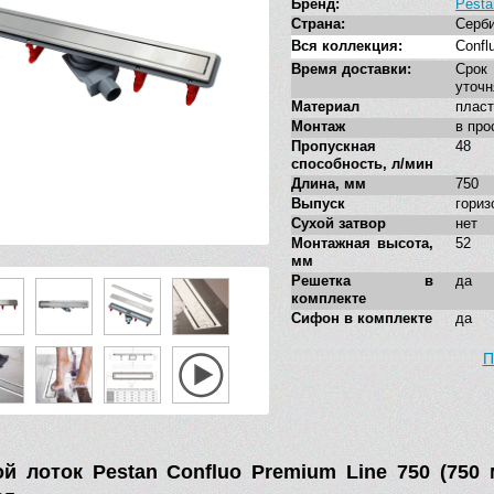
Бренд:
Pesta
Страна:
Серб
Вся коллекция:
Confl
Время доставки:
Сро
уточн
Материал
пласт
Монтаж
в про
Пропускная
48
способность, л/мин
Длина, мм
750
Выпуск
гориз
Сухой затвор
нет
Монтажная высота,
52
мм
Решетка в
да
комплекте
Сифон в комплекте
да
П
й лоток Pestan Confluo Premium Line 750 (750