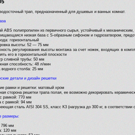
05
водосточный трап, предназначенный для душевых и ванных комнат.
аза
й ABS полипропилен из первичного сырья, устойчивый к механическим,
ищающаяся низкая база с S-образным сифоном и гидрозатвором, предо
вода: горизонтальный
ровка высоты: 52 — 75 мм
ность регулирования высоты монтажа за счет ножек, входящих в компле
ять его в горизонтальной плоскости
р сливной трубы: 50 мм
кная способность: 48 л/мин
 водного столба: 25 мм
ские детали и дизайн решетки
ие рамки и решетки: матовый хром
ная сторона решетки трапа полая, ее возможно декорировать керамичес
с рамкой: 770 мм
 с рамкой: 94 мм
еющая сталь AISI 304 SS, класс К3 (нагрузка до 300 кг, в соответствии
 размеры:
 796 мм
: 120 мм