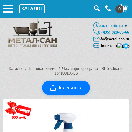
КАТАЛОГ
0
Время работы
8 (495) 920-65-66
info@metal-san.ru
Пишите в
Каталог
/
Бытовая химия
/ Чистящее средство TRES Cleaner
134100106CB
Поделиться
-600 руб.