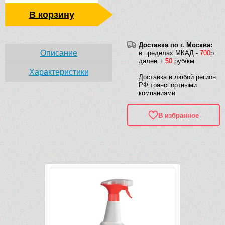
В корзину
Доставка по г. Москва:
Описание
в пределах МКАД -
700
р
далее +
50
руб/км
Характеристики
Доставка в любой регион
РФ транспортными
компаниями
В избранное
Рек