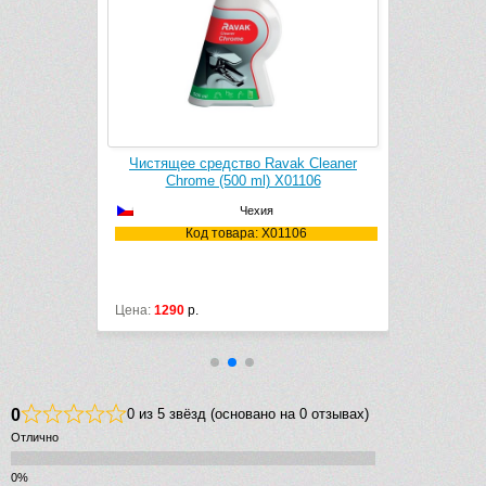
Lemark
Чистящее средство Ravak Cleaner
Чистящее
 (500 мл)
Chrome (500 ml) X01106
Чехия
01A
Код товара: X01106
К
Цена:
1290
р.
Цена:
1290
р
0
0 из 5 звёзд (основано на 0 отзывах)
Отлично