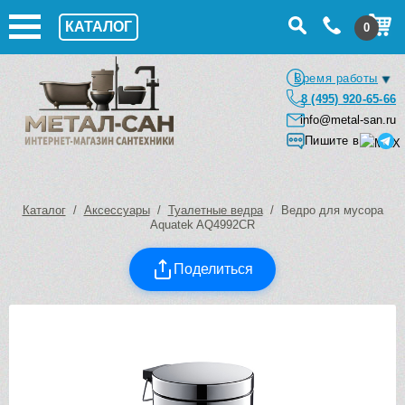
КАТАЛОГ
0
Время работы
8 (495) 920-65-66
info@metal-san.ru
Пишите в
Каталог
/
Аксессуары
/
Туалетные ведра
/ Ведро для мусора
Aquatek AQ4992CR
Поделиться