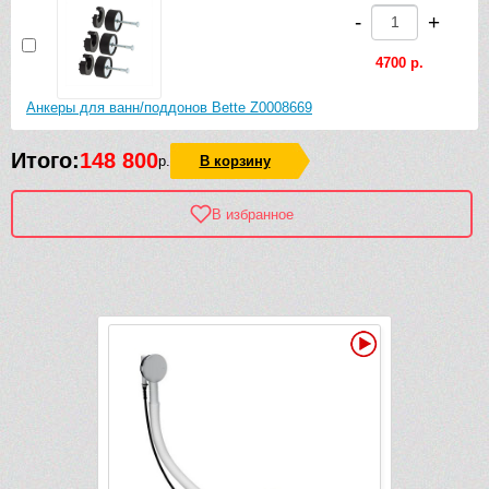
-
+
4700 р.
Анкеры для ванн/поддонов Bette Z0008669
Итого:
148 800
р.
В корзину
В избранное
Рек
Видео
-1 760 руб.