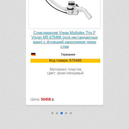
tiplex Trio F
Слив-перелив для ванн Grohe Talento
Слив-пер
нестандартных
28943000 (для нестандартных ванн)
M5 5201
лнения через
Германия
Код товара: 28943000
я
К
75486
стик
нцевый
Цена:
13400
р.
15160
р.
Цена:
131