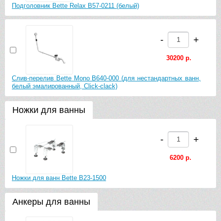
Подголовник Bette Relax B57-0211 (белый)
-
+
30200 р.
Слив-перелив Bette Mono B640-000 (для нестандартных ванн,
белый эмалированный, Click-clack)
Ножки для ванны
-
+
6200 р.
Ножки для ванн Bette B23-1500
Анкеры для ванны