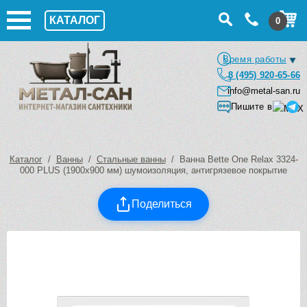
КАТАЛОГ
0
Время работы
8 (495) 920-65-66
info@metal-san.ru
Пишите в
Каталог
/
Ванны
/
Стальные ванны
/ Ванна Bette One Relax 3324-
000 PLUS (1900х900 мм) шумоизоляция, антигрязевое покрытие
Поделиться