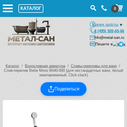
КАТАЛОГ
0
Время работы
8 (495) 920-65-66
info@metal-san.ru
Пишите в
Каталог
/
Водосливная арматура
/
Сливы-переливы для ванн
/
Слив-перелив Bette Mono B640-000 (для нестандартных ванн, белый
эмалированный, Click-clack)
Поделиться