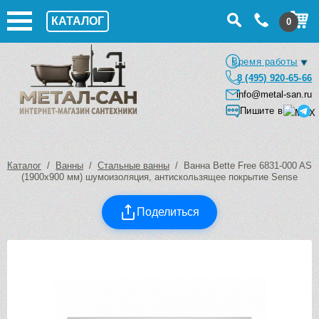
КАТАЛОГ
0
Время работы
8 (495) 920-65-66
info@metal-san.ru
Пишите в
Каталог
/
Ванны
/
Стальные ванны
/ Ванна Bette Free 6831-000 AS
(1900х900 мм) шумоизоляция, антискользящее покрытие Sense
Поделиться