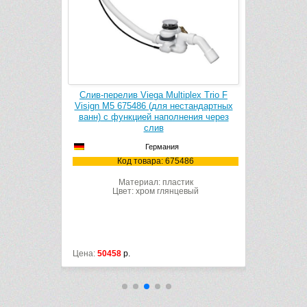
0.525.21.6
Слив-перелив Viega Multiplex Trio F
Слив-перел
иненный
Visign M5 675486 (для нестандартных
28943000 
ванн) с функцией наполнения через
слив
.21.6
Ко
Германия
ик
Код товара: 675486
евый
Материал: пластик
Цвет: хром глянцевый
Цена:
50458
р.
Цена:
13400