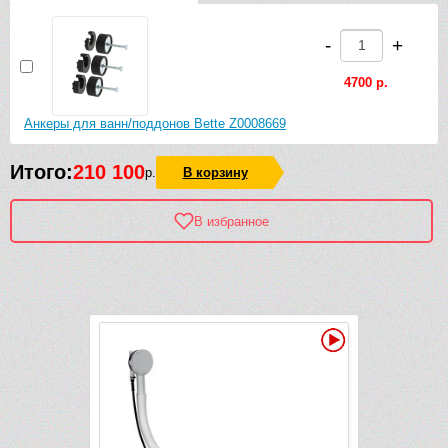
-
+
4700 р.
Анкеры для ванн/поддонов Bette Z0008669
Итого:
210 100
р.
В корзину
В избранное
Рек
Видео
-1 760 руб.