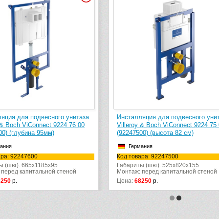
яция для подвесного унитаза
Инсталляция для подвесного уни
y & Boch ViConnect 9224 76 00
Villeroy & Boch ViConnect 9224 75
00) (глубина 95мм)
(92247500) (высота 82 см)
ания
Германия
ара: 92247600
Код товара: 92247500
ы (швг): 665x1185x95
Габариты (швг): 525x820x155
 перед капитальной стеной
Монтаж: перед капитальной стеной
8250
р.
Цена:
68250
р.