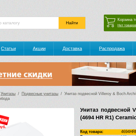
Корзина т
Нет товаров
Статьи
Акции
Доставка
Распродажа
/
Унитазы
/
Подвесные унитазы
/ Унитаз подвесной Villeroy & Boch Archi
обода
Унитаз подвесной Vi
(4694 HR R1) Cerami
руб.
Код товара:
4694HR