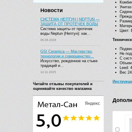
Комбин
Унита
Новости
Сидень
Прежде
СИСТЕМА НЕПТУН | NEPTUN —
Размер
ЗАЩИТА ОТ ПРОТЕЧЕК ВОДЫ
Матер
Система защиты от протечек
Цвет: 
воды Neptun (Нептун): как…
Техничес
06.06.2026
Подвес
GSI Ceramica — Мастерство,
Не под
технологии и совершенство…
С сис
Искусство, рожденное на стыке
Объем 
традиций и…
Leed: 
Вес 24
14.11.2025
Инструкци
Читайте отзывы покупателей и
оценивайте качество магазина
Дополн