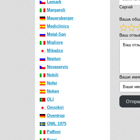
Lemark
Сергей
Margaroli
Mauersberger
Ваша общ
Mediclinics
Metal-San
Ваш отзы
Migliore
Mikadzo
Neptun
Novaservis
Nobili
Ваше имя
Nofer
Noken
OLI
Отпра
Omoikiri
Oventrop
OWL 1975
Paffoni
Paini