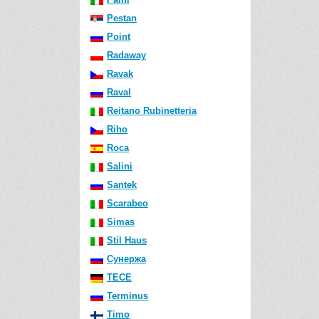
Pestan
Point
Radaway
Ravak
Raval
Reitano Rubinetteria
Riho
Roca
Salini
Santek
Scarabeo
Simas
Stil Haus
Сунержа
TECE
Terminus
Timo