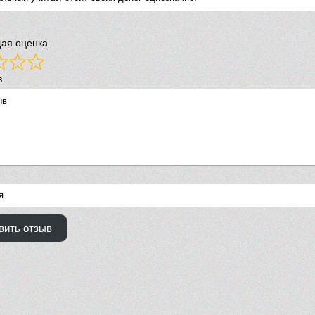
ая оценка
в
вить отзыв