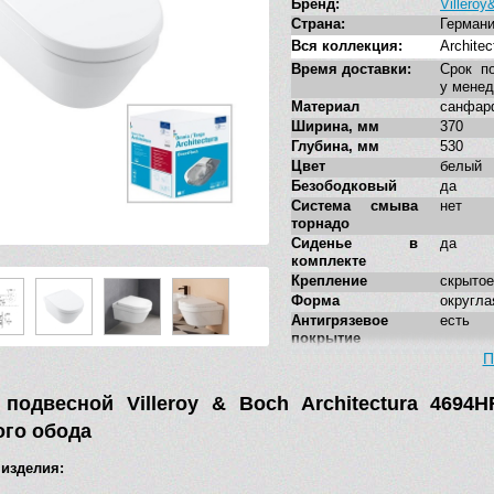
Бренд:
Villero
Страна:
Герман
Вся коллекция:
Architec
Время доставки:
Срок по
у мене
Материал
санфар
Ширина, мм
370
Глубина, мм
530
Цвет
белый
Безободковый
да
Система смыва
нет
торнадо
Сиденье в
да
комплекте
Крепление
скрытое
Форма
округла
Антигрязевое
есть
покрытие
Укороченная
нет
П
модель
Стилистика
соврем
 подвесной Villeroy & Boch Architectura 4694
дизайна
го обода
Дополнительные
нет
функции
 изделия: