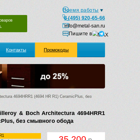
Время работы
8 (495) 920-65-66
оваров
info@metal-san.ru
.
Пишите в
Контакты
Промокоды
tectura 4694HRR1 (4694 HR R1) CeramicPlus, без
lleroy & Boch Architectura 4694HRR1
cPlus, без смывного обода
R1
35 200
р.