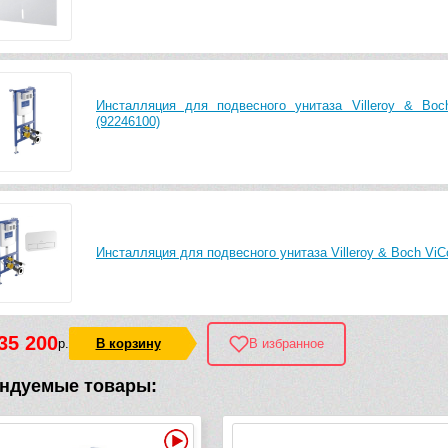
Инсталляция для подвесного унитаза Villeroy & Boc
(92246100)
Инсталляция для подвесного унитаза Villeroy & Boch ViCo
35 200
р.
В корзину
В избранное
ндуемые товары:
Видео