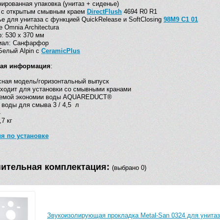
ированная упаковка (унитаз + сиденье)
з с открытым смывным краем
DirectFlush
4694 R0 R1
е для унитаза с функцией QuickRelease и SoftClosing
98M9 C1 01
 Omnia Architectura
: 530 х 370 мм
иал: Санфарфор
Белый Alpin с
CeramicPlus
кая информация
:
ная модель/горизонтальный выпуск
ходит для установки со смывными кранами
темой экономии воды AQUAREDUCT®
воды для смыва 3 / 4,5 л
4
,7 кг
я по установке
ительная комплектация:
(выбрано 0)
Звукоизолирующая прокладка Metal-San 0324 для унитаз