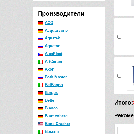
Производители
ACO
Acquazzone
Aquatek
Aquaton
AlcaPlast
ArtCeram
Axor
Bath Master
BelBagno
Berges
Bette
Итого:
Blanco
Рекоме
Blumenberg
Bone Crusher
Bossini