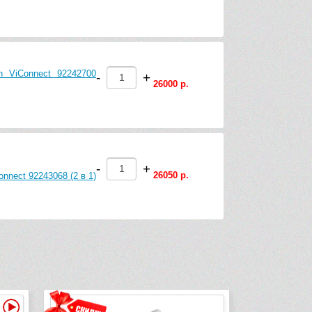
h ViConnect 92242700
-
+
26000 р.
-
+
26050 р.
nnect 92243068 (2 в 1)
Видео