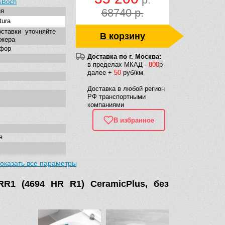
y&Boch
68740 р.
ия
tura
ставки уточняйте
В корзину
джера
фор
Доставка по г. Москва:
в пределах МКАД -
800
р
далее +
50
руб/км
Доставка в любой регион
РФ транспортными
компаниями
В избранное
я
оказать все параметры
енная
HRR1 (4694 HR R1) CeramicPlus, без