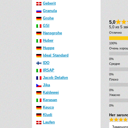
Geberit
Granula
Grohe
5,0
GSI
5,0 из 5 з
Hansgrohe
Отлично
Huber
Huppe
Очень хоро
Ideal Standard
IDO
Средне
IRSAP
Jacob Delafon
Плохо
Jika
Kaldewei
Ужасно
Kerasan
Keuco
Kludi
Нет загол
Laufen
Замечате