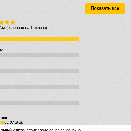
Показать все
вёзд (основано на 1 отзыве)
шо
овка
05.02.2025
льный унитаз, стоит своих денег однозначно.