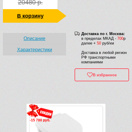
20480 р.
В корзину
Доставка по г. Москва:
Описание
в пределах МКАД -
700
р
далее +
50
руб/км
Характеристики
Доставка в любой регион
РФ транспортными
компаниями
В избранное
Рек
Видео
-15 780 руб.