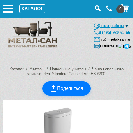
КАТАЛОГ
0
Время работы
8 (495) 920-65-66
info@metal-san.ru
Пишите в
Каталог
/
Унитазы
/
Напольные унитазы
/ Чаша напольного
унитаза Ideal Standard Connect Arc E803601
Поделиться