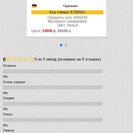
Германия
7
Код товара: E799501
Габариты (шг): 360x545
Материал: санфарфор
Цвет: белый
Цена:
15606
р.
39190
р.
0
0 из 5 звёзд (основано на 0 отзывах)
Отлично
Очень хорошо
Средне
Плохо
Ужасно