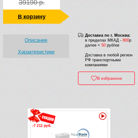
39190 р.
В корзину
Доставка по г. Москва:
Описание
в пределах МКАД -
800
р
далее +
50
руб/км
Характеристики
Доставка в любой регион
РФ транспортными
компаниями
В избранное
Рек
Видео
-7 211 руб.
-7 211 руб.