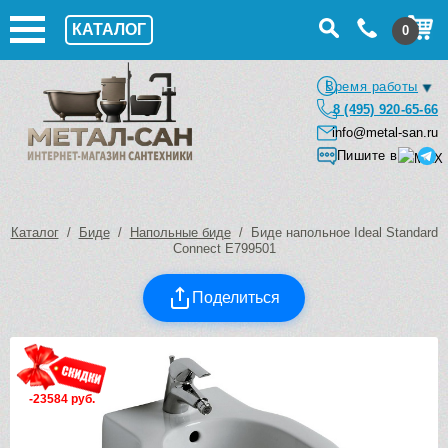
КАТАЛОГ
0
Время работы
8 (495) 920-65-66
info@metal-san.ru
Пишите в
Каталог
/
Биде
/
Напольные биде
/ Биде напольное Ideal Standard
Connect E799501
Поделиться
-23584 руб.