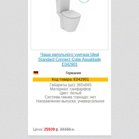
за Ideal
Чаша напольного унитаза Ideal
Чаша на
E803701
Standard Connect Cube Aquablade
Standar
E042901
Германия
701
Код товара: E042901
К
x665
рфор
Габариты (шг): 365x665
Габ
Материал: санфарфор
Ма
до: нет
Цвет: белый
иверсальное
Система смыва торнадо: нет
Систе
Направление выпуска: универсальное
Направлен
Цена:
25939
р.
33150
р.
Цена:
25939