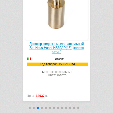
тенный Stil
Дозатор жидкого мыла настольный
Крючок S
лото сатин)
Stil Haus Hashi HS30AP(15) (золото
сатин)
Италия
(15)
Ко
Код товара: HS30AP(15)
ный
Монтаж: настольный
Цвет: золото
Цена:
18937
р.
Цена:
4276
р