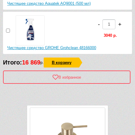
Чистящее средство Aquatek AQ9001 (500 мл)
-
+
3040 р.
Чистящее средство GROHE Grohclean 48166000
Итого:
16 869
р.
В корзину
В избранное
Рек