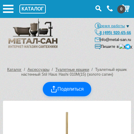
КАТАЛОГ
0
Время работы
8 (495) 920-65-66
info@metal-san.ru
Пишите в
Каталог
/
Аксессуары
/
Туалетные ершики
/ Туалетный ершик
настенный Stil Haus Hashi 010M(15) (золото сатин)
Поделиться