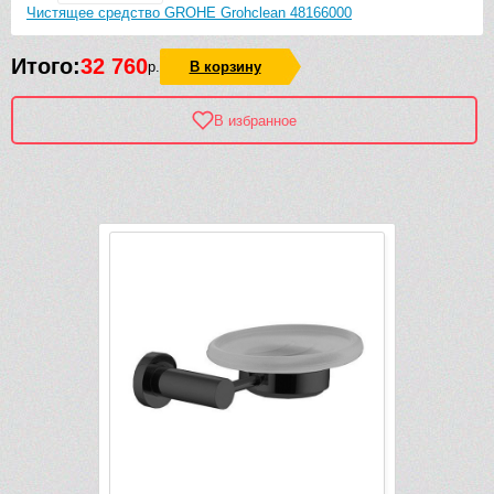
Чистящее средство GROHE Grohclean 48166000
Итого:
32 760
р.
В корзину
В избранное
Рек