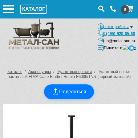
КАТАЛОГ
0
Время работы
8 (495) 920-65-66
info@metal-san.ru
Пишите в
Каталог
/
Аксессуары
/
Туалетные ершики
/ Туалетный ершик
настенный FIMA Carlo Frattini Rotola F6006/1NS (черный матовый)
Поделиться