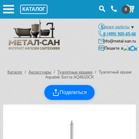
КАТАЛОГ
0
Время работы
8 (495) 920-65-66
info@metal-san.ru
Пишите в
Каталог
/
Аксессуары
/
Туалетные ершики
/ Туалетный ершик
Aquatek Бетта AQ4610CR
Поделиться