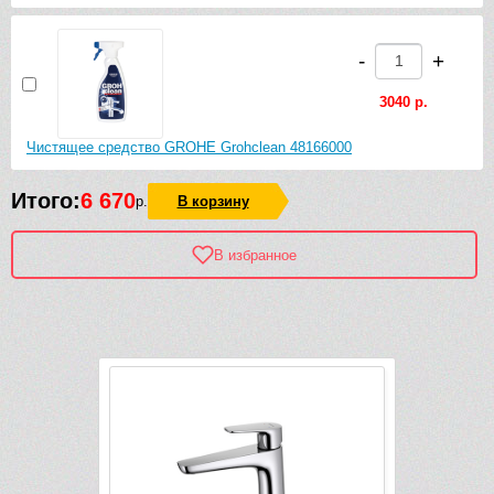
-
+
3040 р.
Чистящее средство GROHE Grohclean 48166000
Итого:
6 670
р.
В корзину
В избранное
Рек