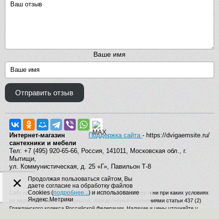
Ваше имя
Отправить отзыв
Интернет-магазин
Поддержка сайта
- https://dvigaemsite.ru/
сантехники и мебели
Тел: +7 (495) 920-65-66, Россия, 141011, Московская обл., г.
Мытищи,
ул. Коммунистическая, д. 25 «Г», Павильон Т-8
×
Продолжая пользоваться сайтом, Вы
даете согласие на обработку файлов
Cookies (
подробнее...
) и использование
Сайт носит исключительно информационный характер и ни при каких условиях
Яндекс.Метрики
не является публичной офертой, определяемой положениями статьи 437 (2)
Гражданского кодекса Российской Федерации. Наличие и цены уточняйте у
наших операторов. Производитель вправе изменять комплектацию,