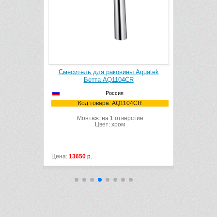
ы Aquatek
Смеситель для раковины Aquatek
Стакан н
R
Бетта AQ1110CR
Россия
04CR
Код товара: AQ1110CR
Ко
рстие
Монтаж: на 1 отверстие
М
Цвет: хром
Цена:
9350
р.
Цена:
2970
р