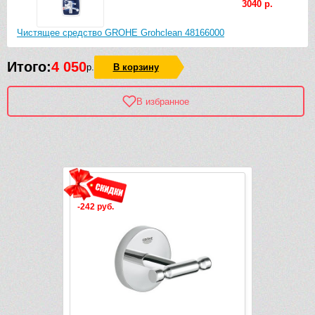
3040 р.
Чистящее средство GROHE Grohclean 48166000
Итого:
4 050
р.
В корзину
В избранное
Рек
-242 руб.