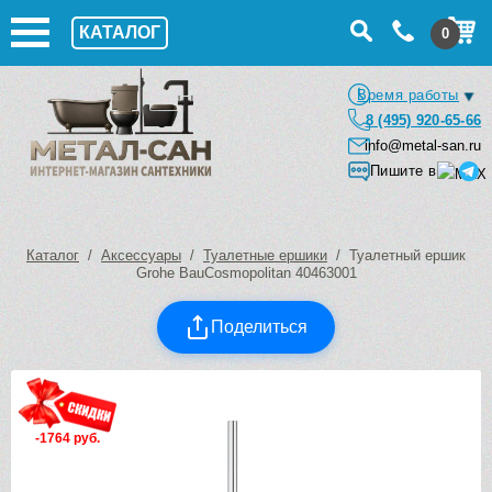
КАТАЛОГ
0
Время работы
8 (495) 920-65-66
info@metal-san.ru
Пишите в
Каталог
/
Аксессуары
/
Туалетные ершики
/ Туалетный ершик
Grohe BauCosmopolitan 40463001
Поделиться
-1764 руб.