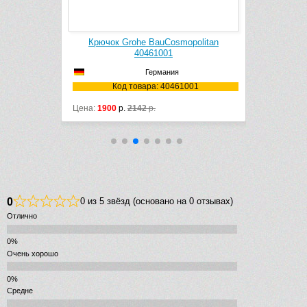
 Grohe
Крючок Grohe BauCosmopolitan
Полка
460001
40461001
BauCo
Германия
0001
Код товара: 40461001
Ко
Цена:
1900
р.
2142
р.
Цена:
19176
0
0 из 5 звёзд (основано на 0 отзывах)
Отлично
Очень хорошо
Средне