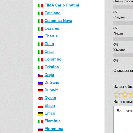
Очень хоро
FIMA Carlo Frattini
Catalano
Средне
Ceramica Nova
Cezares
Плохо
Charus
Cielo
Ужасно
Cisal
Colombo
Cristina
Отзывов е
Dreja
Dr.Gans
Ваша общ
Duravit
Dyson
Ваш отзы
Elsen
Emco
Flaminia
Florentina