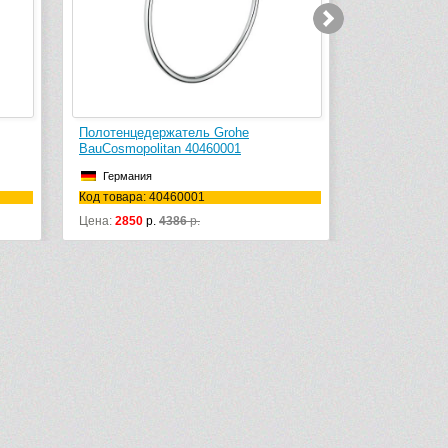
Бумагодержатель Grohe
Держате
BauCosmopolitan 40457001
4058500
Германия
Герм
Код товара: 40457001
Код това
Цена:
3190
р.
6222
р.
Цена:
31