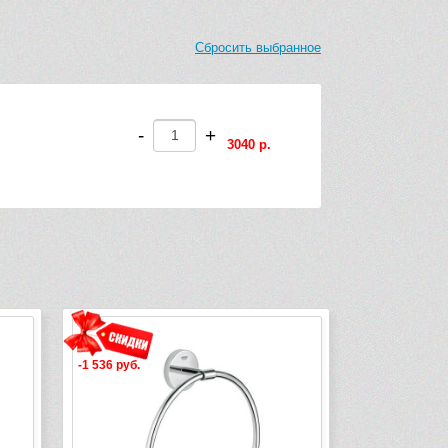
Сбросить выбранное
-
+
3040 р.
-3 032 руб.