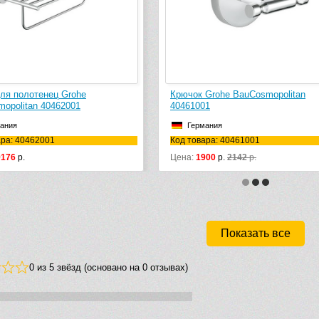
ючок Grohe BauCosmopolitan
Полотенцедержатель Grohe
461001
BauCosmopolitan 40460001
Германия
Германия
 товара: 40461001
Код товара: 40460001
на:
1900
р.
2142
р.
Цена:
2850
р.
4386
р.
Показать все
0 из 5 звёзд (основано на 0 отзывах)