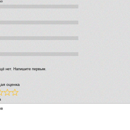
шо
щё нет. Напишите первым.
ая оценка
в