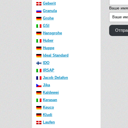
Geberit
Ваше имя
Granula
Grohe
GSI
Отпра
Hansgrohe
Huber
Huppe
Ideal Standard
IDO
IRSAP
Jacob Delafon
Jika
Kaldewei
Kerasan
Keuco
Kludi
Laufen