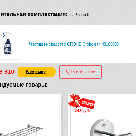
ительная комплектация:
(выбрано 0)
Чистящее средство GROHE Grohclean 48166000
6 810
р.
В корзину
В избранное
ндуемые товары:
42 руб.
-1 536 руб.