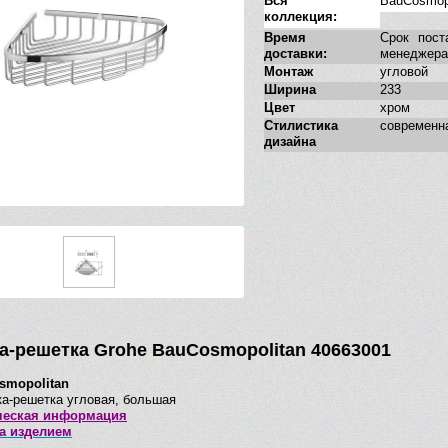
Вся
BauCosmopo
коллекция:
Время
Срок пост
доставки:
менеджера
Монтаж
угловой
Ширина
233
Цвет
хром
Стилистика
современн
дизайна
а-решетка Grohe BauCosmopolitan 40663001
smopolitan
а-решетка угловая, большая
ческая информация
за изделием