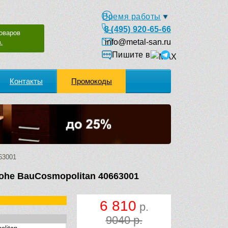
Время работы
8 (495) 920-65-66
оваров
info@metal-san.ru
.
Пишите в
Контакты
Промокоды
63001
ohe BauCosmopolitan 40663001
6 810
р.
9040 р.