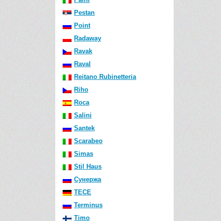
Pestan
Point
Radaway
Ravak
Raval
Reitano Rubinetteria
Riho
Roca
Salini
Santek
Scarabeo
Simas
Stil Haus
Сунержа
TECE
Terminus
Timo