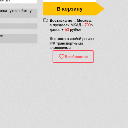
litan
В корзину
авки уточняйте у
Доставка по г. Москва:
в пределах МКАД -
700
р
далее +
50
руб/км
ая
Доставка в любой регион
РФ транспортными
компаниями
В избранное