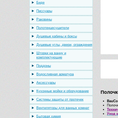
Биде
Писсуары
Раковины
Полотенцесушители
Душевые кабины и боксы
Душевые углы, двери, ограждения
Шторки на ванну и
комплектующие
Поддоны
Водосливная арматура
Аксессуары
Кухонные мойки и оборудование
Полочк
Системы защиты от протечек
BauCo
Полочк
Вентиляторы для ванных комнат
Техни
Уход 
Бытовая химия