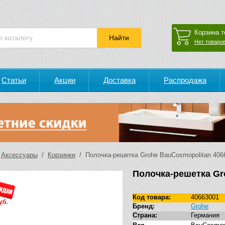
Корзина т
Нет товаров
Статьи
Акции
Доставка
Распродажа
/
Аксессуары
/
Корзинки
/ Полочка-решетка Grohe BauCosmopolitan 406
Полочка-решетка Gr
Код товара:
40663001
уб.
Бренд:
Grohe
Страна:
Германия