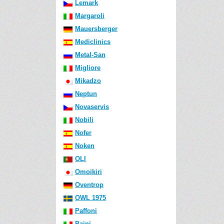
Lemark
Margaroli
Mauersberger
Mediclinics
Metal-San
Migliore
Mikadzo
Neptun
Novaservis
Nobili
Nofer
Noken
OLI
Omoikiri
Oventrop
OWL 1975
Paffoni
Paini