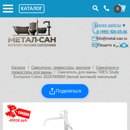
КАТАЛОГ
0
Время работы
8 (495) 920-65-66
info@metal-san.ru
Пишите в
Каталог
/
Смесители, термостаты, вентили
/
Смесители и
термостаты для ванны
/ Смеситель для ванны TRES Study
Exclusive Colors 26247005BM (белый матовый) напольный
Поделиться
-40938 руб.