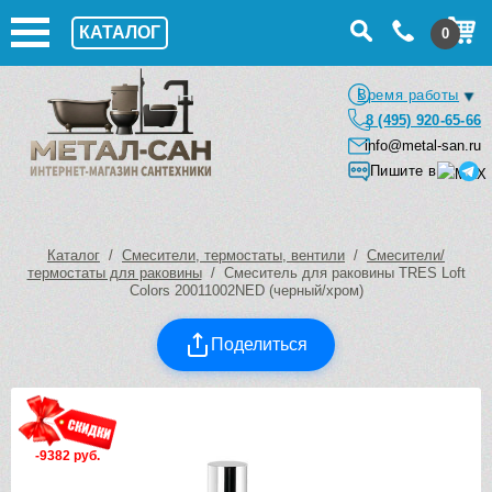
КАТАЛОГ
0
Время работы
8 (495) 920-65-66
info@metal-san.ru
Пишите в
Каталог
/
Смесители, термостаты, вентили
/
Смесители/
термостаты для раковины
/ Смеситель для раковины TRES Loft
Colors 20011002NED (черный/хром)
Поделиться
-9382 руб.