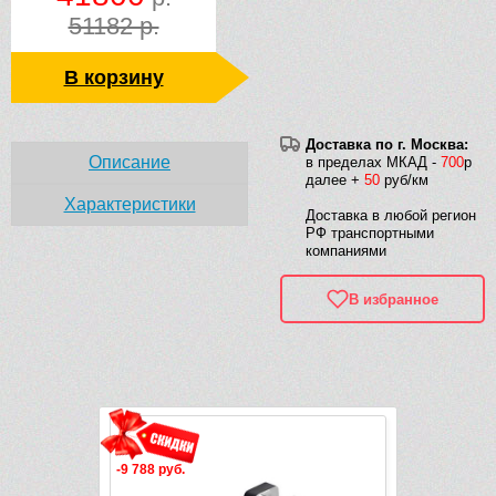
51182 р.
В корзину
Доставка по г. Москва:
Описание
в пределах МКАД -
700
р
далее +
50
руб/км
Характеристики
Доставка в любой регион
РФ транспортными
компаниями
В избранное
Рек
-9 788 руб.
-17 005 руб.