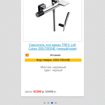
RES Loft
Смеситель для ванны TRES Loft
Душевая с
ный/хром)
Colors 20017001NE (черный/хром)
20018
Испания
001NE
Код товара: 20017001NE
Код
рстие
Монтаж: наружный
Цвет: черный
Цена:
43300
р.
53088
р.
Цена:
76000