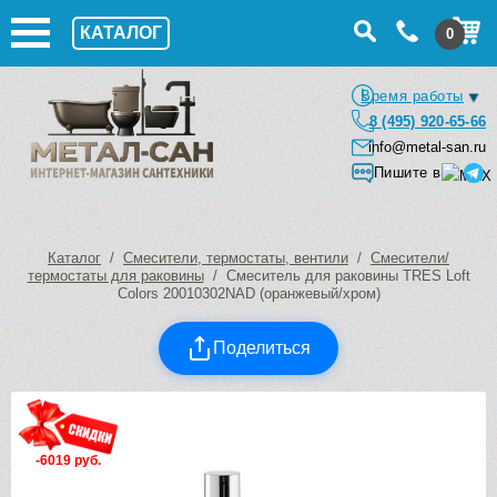
КАТАЛОГ
0
Время работы
8 (495) 920-65-66
info@metal-san.ru
Пишите в
Каталог
/
Смесители, термостаты, вентили
/
Смесители/
термостаты для раковины
/ Смеситель для раковины TRES Loft
Colors 20010302NAD (оранжевый/хром)
Поделиться
-6019 руб.