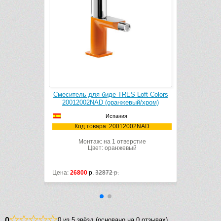
RES Loft
Смеситель для биде TRES Loft Colors
жевый/хром)
20012002NAD (оранжевый/хром)
Испания
001NA
Код товара: 20012002NAD
ый
Монтаж: на 1 отверстие
й
Цвет: оранжевый
Цена:
26800
р.
32872
р.
0
0 из 5 звёзд (основано на 0 отзывах)