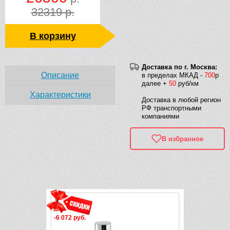
32319 р.
В корзину
Доставка по г. Москва:
Описание
в пределах МКАД -
700
р
далее +
50
руб/км
Характеристики
Доставка в любой регион
РФ транспортными
компаниями
В избранное
Рек
-6 072 руб.