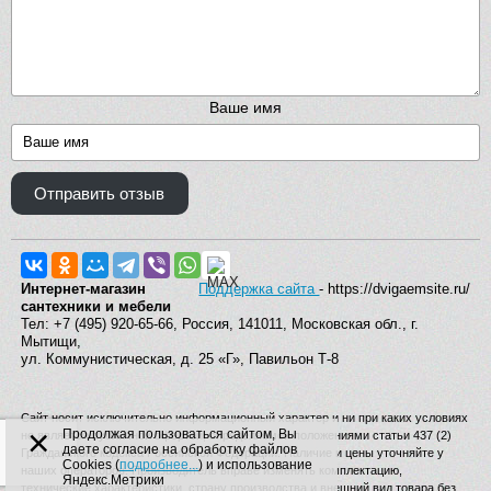
Ваше имя
Отправить отзыв
Интернет-магазин
Поддержка сайта
- https://dvigaemsite.ru/
сантехники и мебели
Тел: +7 (495) 920-65-66, Россия, 141011, Московская обл., г.
Мытищи,
ул. Коммунистическая, д. 25 «Г», Павильон Т-8
Сайт носит исключительно информационный характер и ни при каких условиях
×
Продолжая пользоваться сайтом, Вы
не является публичной офертой, определяемой положениями статьи 437 (2)
даете согласие на обработку файлов
Гражданского кодекса Российской Федерации. Наличие и цены уточняйте у
Cookies (
подробнее...
) и использование
наших операторов. Производитель вправе изменять комплектацию,
Яндекс.Метрики
технические характеристики, страну производства и внешний вид товара без