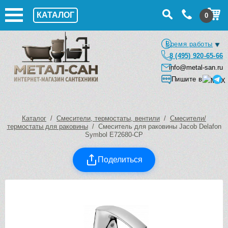
КАТАЛОГ
0
Время работы
8 (495) 920-65-66
info@metal-san.ru
Пишите в
Каталог
/
Смесители, термостаты, вентили
/
Смесители/
термостаты для раковины
/ Смеситель для раковины Jacob Delafon
Symbol E72680-CP
Поделиться