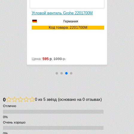
Угловой 
018000
Угловой вентиль Grohe 2201700M
Германия
8000
Код товара: 2201700M
Ко
Цена:
595
р.
1090
р.
Цена:
1000
р
0
0 из 5 звёзд (основано на 0 отзывах)
Отлично
Очень хорошо