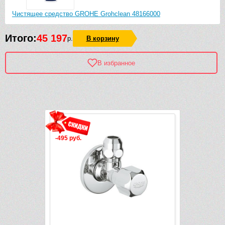
Чистящее средство GROHE Grohclean 48166000
Итого:
45 197
р.
В корзину
В избранное
Рек
-495 руб.
-510 руб.