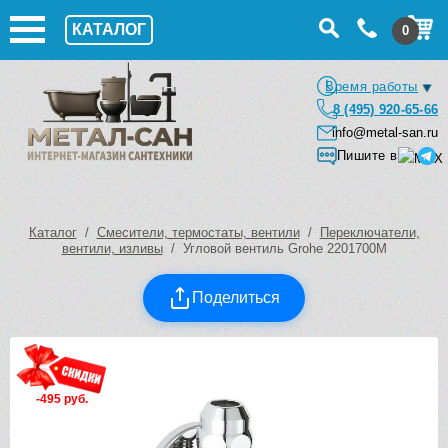
КАТАЛОГ
0
Время работы
8 (495) 920-65-66
info@metal-san.ru
Пишите в
Каталог
/
Смесители, термостаты, вентили
/
Переключатели,
вентили, изливы
/ Угловой вентиль Grohe 2201700M
Поделиться
-495 руб.