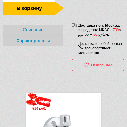
В корзину
Доставка по г. Москва:
Описание
в пределах МКАД -
700
р
далее +
50
руб/км
Характеристики
Доставка в любой регион
РФ транспортными
компаниями
В избранное
Рек
-510 руб.
-1 580 руб.