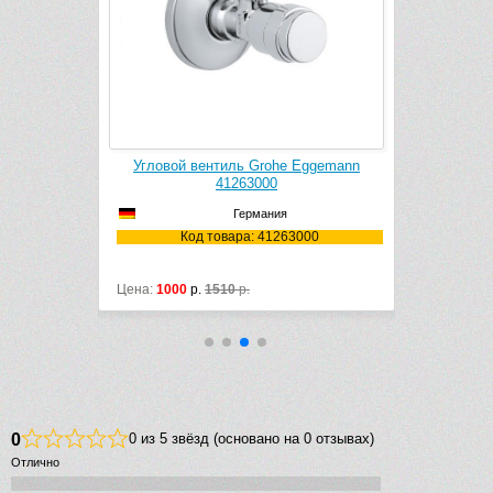
Угловой вентиль Grohe Eggemann
Угловой 
018000
41263000
Германия
8000
Код товара: 41263000
Ко
Цена:
1000
р.
1510
р.
Цена:
5260
р
0
0 из 5 звёзд (основано на 0 отзывах)
Отлично