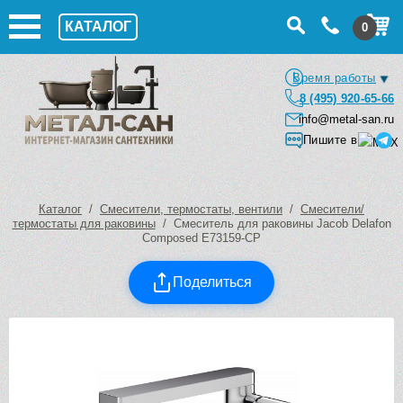
КАТАЛОГ
0
Время работы
8 (495) 920-65-66
info@metal-san.ru
Пишите в
Каталог
/
Смесители, термостаты, вентили
/
Смесители/
термостаты для раковины
/ Смеситель для раковины Jacob Delafon
Composed E73159-CP
Поделиться