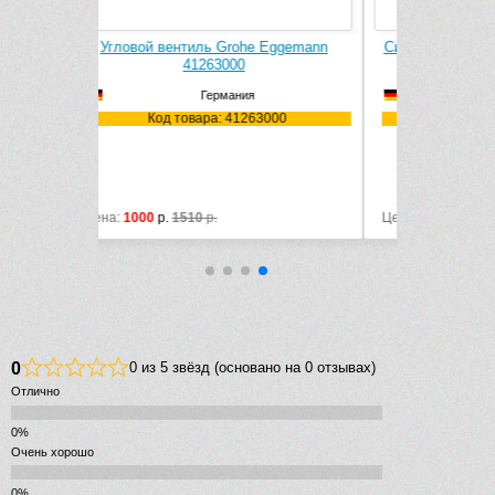
 Eggemann
Сифон для раковины Kludi 1025505-00
Угловой ве
(хром глянцевый)
Германия
Ко
3000
Код товара: 1025505-00
Материал: металл
Цена:
5447
р.
Цена:
690
р
0
0 из 5 звёзд (основано на 0 отзывах)
Отлично
Очень хорошо