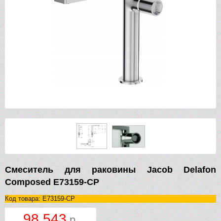
Смеситель для раковины Jacob Delafon
Composed E73159-CP
Код товара: E73159-CP
98 543
р.