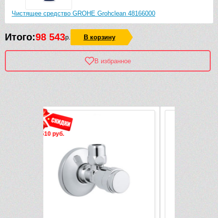
Чистящее средство GROHE Grohclean 48166000
Итого:
98 543
р.
В корзину
В избранное
Рек
-380 руб.