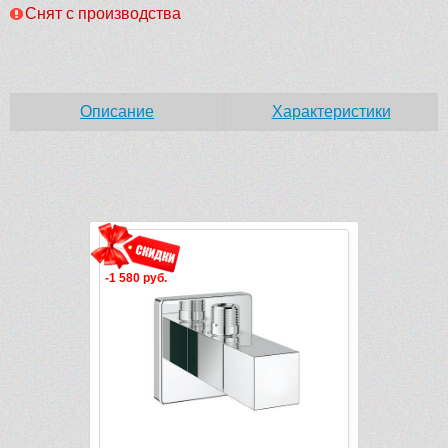
Снят с производства
Описание
Характеристики
Рек
-1 580 руб.
-4 800 руб.