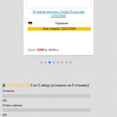
 1002005-00
Угловой вентиль Grohe Eurocube
Сифон для
й)
22012000
(
Германия
05-00
Код товара: 22012000
лл
Цена:
5260
р.
6840
р.
Цена:
10400
0
0 из 5 звёзд (основано на 0 отзывах)
Отлично
Очень хорошо