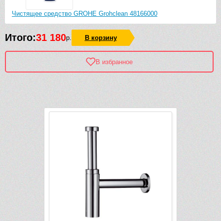
Чистящее средство GROHE Grohclean 48166000
Итого:
31 180
р.
В корзину
В избранное
Рек
-2 489 руб.
-4