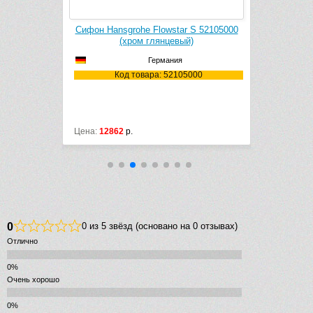
Flowstar S 52105000
Сифон для раковины Kludi 1002005-00
Уг
глянцевый)
(хром глянцевый)
Германия
Германия
ра: 52105000
Код товара: 1002005-00
Материал: металл
Цена:
6223
р.
8711
р.
Це
0
0 из 5 звёзд (основано на 0 отзывах)
Отлично
Очень хорошо