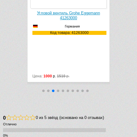
Угловой вентиль Grohe Eggemann
Сифон
01700M
41263000
151.107.11
Германия
700M
Код товара: 41263000
Код
Цена:
1000
р.
1510
р.
Цена:
2142
р
0
0 из 5 звёзд (основано на 0 отзывах)
Отлично