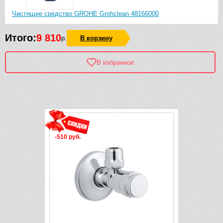
Чистящее средство GROHE Grohclean 48166000
Итого:
9 810
р.
В корзину
В избранное
Рек
-510 руб.
-561 руб.