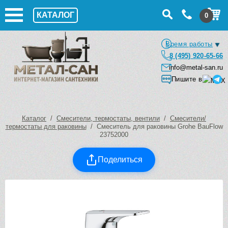
КАТАЛОГ
0
Время работы
8 (495) 920-65-66
info@metal-san.ru
Пишите в
Каталог
/
Смесители, термостаты, вентили
/
Смесители/
термостаты для раковины
/ Смеситель для раковины Grohe BauFlow
23752000
Поделиться