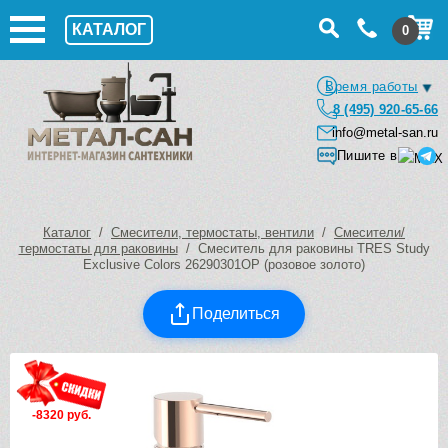
КАТАЛОГ
0
Время работы
8 (495) 920-65-66
info@metal-san.ru
Пишите в
Каталог
/
Смесители, термостаты, вентили
/
Смесители/
термостаты для раковины
/ Смеситель для раковины TRES Study
Exclusive Colors 26290301OP (розовое золото)
Поделиться
-8320 руб.