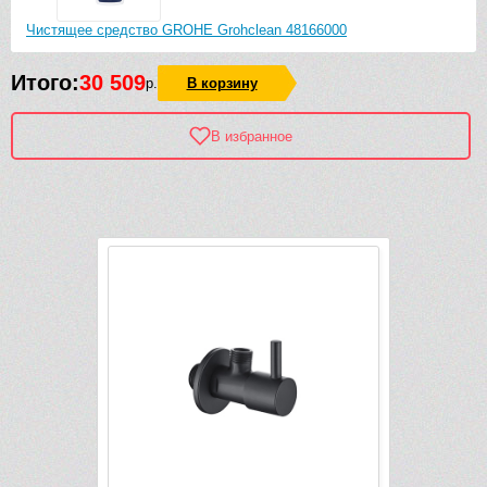
Чистящее средство GROHE Grohclean 48166000
Итого:
30 509
р.
В корзину
В избранное
Рек