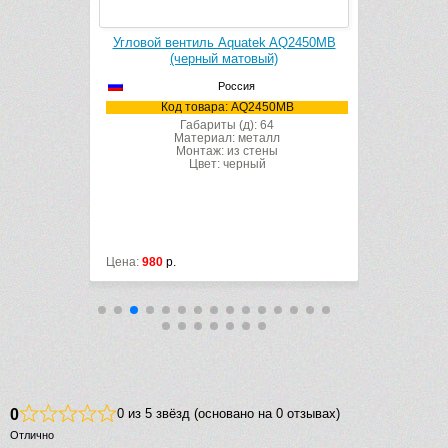
ильтром
Угловой вентиль Aquatek AQ2450MB
Угловой 
K (черный
(черный матовый)
Carlo Fr
Россия
Код товара: AQ2450MB
-BLACK
К
Габариты (д): 64
Материал: металл
Монтаж: из стены
Цвет: черный
Цена:
980
р.
Цена:
13689
0
0 из 5 звёзд (основано на 0 отзывах)
Отлично