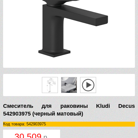
Смеситель для раковины Kludi Decus
542903975 (черный матовый)
Код товара: 542903975
30 509
р.